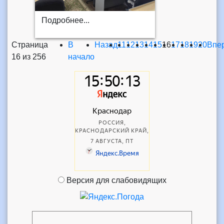
Подробнее...
Страница
В
Назад
11
12
13
14
15
16
17
18
19
20
Впе
16 из 256
начало
Версия для слабовидящих