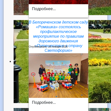
Подробнее...
В Белореченском детском саду
«Ромашка» состоялось
профилактическое
мероприятие по правилам
дорожного движения
«Путешествие в страну
Опубликовано: 26 января 2026
Светофорию»
Подробнее...