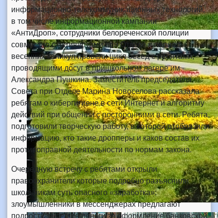
информационно-телекоммуникационных технологий,
в том числе информационной кампании
«АнтиДроп», сотрудники белореченской полиции
совместно с активистами при Отделе в период
весенних каникул провели цикл бесед с ребятами,
проводящими досуг в пришкольном лагере им
Александра Пушкина. Заместитель председателя
Совета при Отделе Марина Новоселова рассказала
ребятам о кибергигиене в сети Интернет и алгоритму
действий при общении с посторонними в сети. Ребята,
подготовили творческую работу, в которой отобразили
информацию, кто такие дропперы и каков состав их
противоправной деятельности по нормам закона.
Очередную встречу с ребятами открыли
правоохранители которые подробно разъяснили
школьникам суть опасного «заработка»:
злоумышленники в мессенджерах предлагают
подросткам легкие деньги за оформление банковской