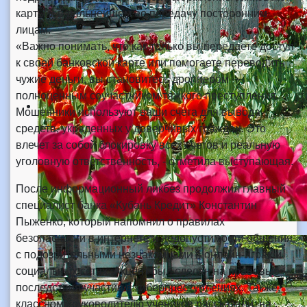
карты и в дальнейшем ее передачу посторонним
лицам.
«Важно понимать, что как только вы передаете доступ
к своей банковской карте или помогаете переводить
чужие деньги, вы становитесь дроппером —
полноценным соучастником тяжкого преступления.
Мошенники используют ваши счета для вывода
средств, украденных у доверчивых граждан. Это
влечет за собой блокировку всех счетов и реальную
уголовную ответственность, - отметила выступающая.
После информационный ликбез продолжил главный
специалист банка «Кубань Кредит» Константин
Пыженко, который напомнил о правилах
безопасности в интернете и недопустимости общения
с подозрительными незнакомцами в онлайн-играх и
социальных сетях. Акцент был сделан на правовые
последствия участия в киберпреступлениях. Также,
классному руководителю учеников рассказали, на