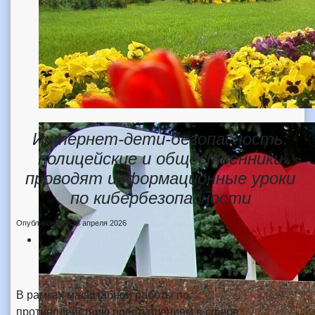
Интернет-дети-безопасность:
полицейские и общественники
проводят информационные уроки
по кибербезопасности
Опубликовано: 15 апреля 2026
В рамках масштабной работы по
противодействию преступлениям в сфере