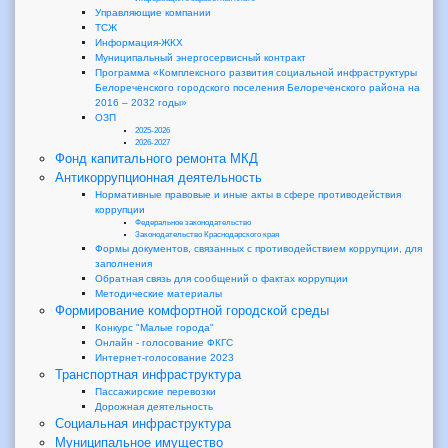
Управляющие компании
ТСЖ
Информация-ЖКХ
Муниципальный энергосервисный контракт
Программа «Комплексного развития социальной инфраструктуры
Белореченского городского поселения Белореченского района на
2016 – 2032 годы»
ОЗП
2025-2026
2026-2027
Фонд капитального ремонта МКД
Антикоррупционная деятельность
Нормативные правовые и иные акты в сфере противодействия
коррупции
Федеральное законодательство
Законодательство Краснодарского края
Формы документов, связанных с противодействием коррупции, для
заполнения
Обратная связь для сообщений о фактах коррупции
Методические материалы
Формирование комфортной городской среды
Конкурс "Малые города"
Онлайн - голосование ФКГС
Интернет-голосование 2023
Транспортная инфраструктура
Пассажирские перевозки
Дорожная деятельность
Социальная инфраструктура
Муниципальное имущество