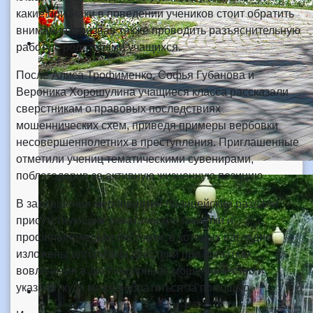
какие признаки в поведении учеников стоит обратить
внимание, призвав также проводить разъяснительную
работу с родителями учащихся.
После Алиса Трофименко, Софья Губанова и
Вероника Хорошулина учащиеся класса рассказали
сверстникам о правовых последствиях
мошеннических схем, приведя примеры вербовки
несовершеннолетних в преступления. Приглашенные
отметили учениц тематическими сувенирами,
поблагодарив за активную жизненную позицию.
В завершении мероприятий полицейские раздали
присутствующим тематические памятки и
профилактические листовки, в которых наглядно
изложены алгоритмы действий при попытках
вовлечения в дистанционное мошенничество и
указано, куда можно обратиться за помощью.