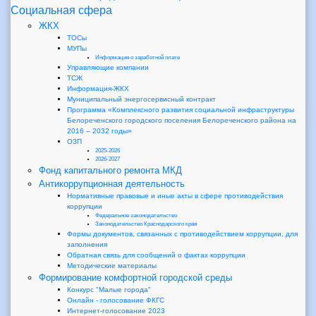
Социальная сфера
ЖКХ
ТОСы
МУПы
Информация о заработной плате
Управляющие компании
ТСЖ
Информация-ЖКХ
Муниципальный энергосервисный контракт
Программа «Комплексного развития социальной инфраструктуры
Белореченского городского поселения Белореченского района на
2016 – 2032 годы»
ОЗП
2025-2026
2026-2027
Фонд капитального ремонта МКД
Антикоррупционная деятельность
Нормативные правовые и иные акты в сфере противодействия
коррупции
Федеральное законодательство
Законодательство Краснодарского края
Формы документов, связанных с противодействием коррупции, для
заполнения
Обратная связь для сообщений о фактах коррупции
Методические материалы
Формирование комфортной городской среды
Конкурс "Малые города"
Онлайн - голосование ФКГС
Интернет-голосование 2023