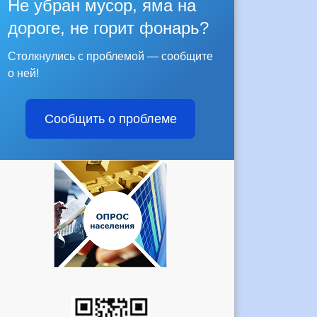
Не убран мусор, яма на
дороге, не горит фонарь?
Столкнулись с проблемой — сообщите
о ней!
Сообщить о проблеме