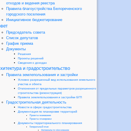
отходов и ведения реестра
Правила благоустройства Белореченского
городского поселения
Инициативное бюджетирование
вет
Председатель совета
Список депутатов
График приема
Документы
Решения
Проекты решений
Сведения о доходах
хитектура и градостроительство
Правила землепользования и застройки
Условно разрешенный вид использования земельного
участка и обекта
Отклонения от предельных параметров разрешенного
строительства (реконструкция)
Правила землепользования и застройки БГП
Градостроительная деятельность
Новости в сфере градостроительства
Документация по планировке территорий
Проекты межевания
Проекты планировки
Документы территориального планирования
Генеральный план
Материалы по обоснованию