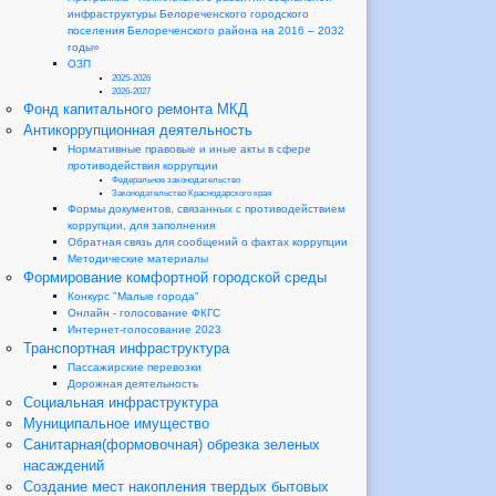
инфраструктуры Белореченского городского
поселения Белореченского района на 2016 – 2032
годы»
ОЗП
2025-2026
2026-2027
Фонд капитального ремонта МКД
Антикоррупционная деятельность
Нормативные правовые и иные акты в сфере
противодействия коррупции
Федеральное законодательство
Законодательство Краснодарского края
Формы документов, связанных с противодействием
коррупции, для заполнения
Обратная связь для сообщений о фактах коррупции
Методические материалы
Формирование комфортной городской среды
Конкурс "Малые города"
Онлайн - голосование ФКГС
Интернет-голосование 2023
Транспортная инфраструктура
Пассажирские перевозки
Дорожная деятельность
Социальная инфраструктура
Муниципальное имущество
Санитарная(формовочная) обрезка зеленых
насаждений
Создание мест накопления твердых бытовых