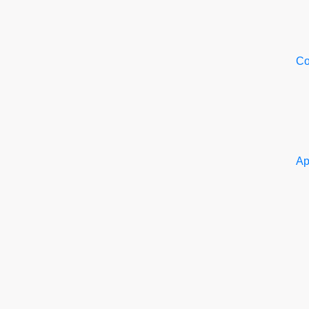
Со
Ар