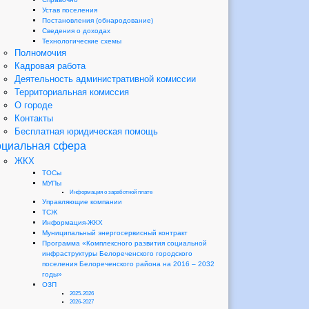
Устав поселения
Постановления (обнародование)
Сведения о доходах
Технологические схемы
Полномочия
Кадровая работа
Деятельность административной комиссии
Территориальная комиссия
О городе
Контакты
Бесплатная юридическая помощь
циальная сфера
ЖКХ
ТОСы
МУПы
Информация о заработной плате
Управляющие компании
ТСЖ
Информация-ЖКХ
Муниципальный энергосервисный контракт
Программа «Комплексного развития социальной
инфраструктуры Белореченского городского
поселения Белореченского района на 2016 – 2032
годы»
ОЗП
2025-2026
2026-2027