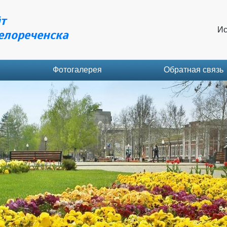
т
Ис
елореченска
Фотогалерея
Обратная связь