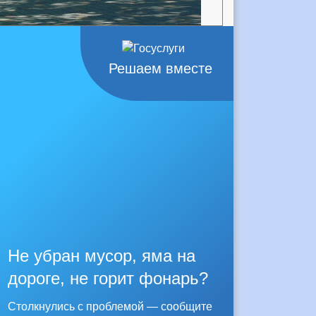
Решаем вместе
Не убран мусор, яма на
дороге, не горит фонарь?
Столкнулись с проблемой — сообщите