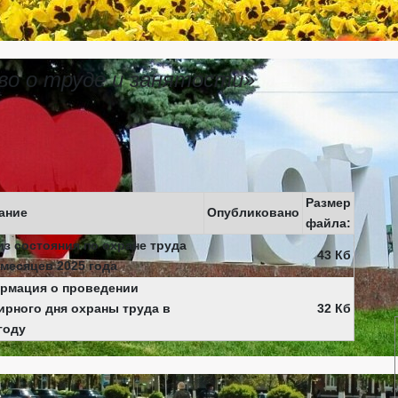
о о труде и занятости»
Размер
ание
Опубликовано
файла:
з состояния по охране труда
43 Кб
 месяцев 2025 года
рмация о проведении
ирного дня охраны труда в
32 Кб
году