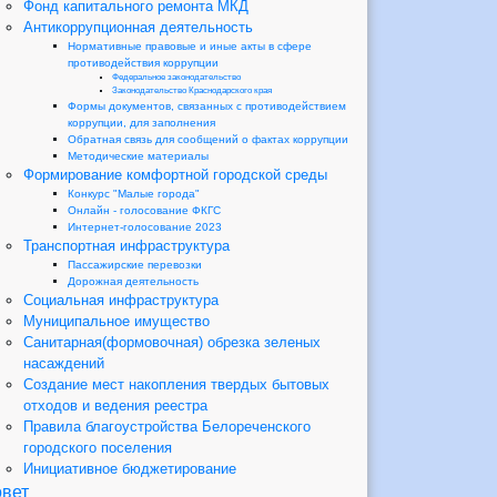
Фонд капитального ремонта МКД
Антикоррупционная деятельность
Нормативные правовые и иные акты в сфере
противодействия коррупции
Федеральное законодательство
Законодательство Краснодарского края
Формы документов, связанных с противодействием
коррупции, для заполнения
Обратная связь для сообщений о фактах коррупции
Методические материалы
Формирование комфортной городской среды
Конкурс "Малые города"
Онлайн - голосование ФКГС
Интернет-голосование 2023
Транспортная инфраструктура
Пассажирские перевозки
Дорожная деятельность
Социальная инфраструктура
Муниципальное имущество
Санитарная(формовочная) обрезка зеленых
насаждений
Создание мест накопления твердых бытовых
отходов и ведения реестра
Правила благоустройства Белореченского
городского поселения
Инициативное бюджетирование
вет