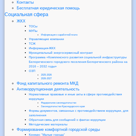
Контакты
Бесплатная юридическая помощь
Социальная сфера
ЖКХ
ТОСы
МУПы
Информация о заработной плате
Управляющие компании
ТСЖ
Информация-ЖКХ
Муниципальный энергосервисный контракт
Программа «Комплексного развития социальной инфраструктуры
Белореченского городского поселения Белореченского района на
2016 – 2032 годы»
ОЗП
2025-2026
2026-2027
Фонд капитального ремонта МКД
Антикоррупционная деятельность
Нормативные правовые и иные акты в сфере противодействия
коррупции
Федеральное законодательство
Законодательство Краснодарского края
Формы документов, связанных с противодействием коррупции, для
заполнения
Обратная связь для сообщений о фактах коррупции
Методические материалы
Формирование комфортной городской среды
Конкурс "Малые города"