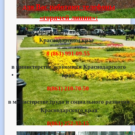
для Вас работают
телефоны
«горячей линии»:
в Государственной инспекции труда в
Краснодарском крае
8 (861) 991-09-55
в министерстве экономики Краснодарского
края
8(861) 210-70-50
в министерстве труда и социального развития
Краснодарского края
8(861) 252-33-15