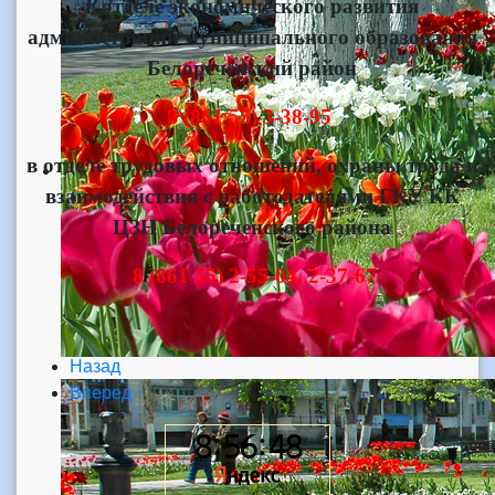
в отделе экономического развития
администрации муниципального образования
Белореченский район
8 (861 55) 3-38-95
в отделе трудовых отношений, охраны труда и
взаимодействия с работодателями ГКУ КК
ЦЗН Белореченского района
8 (861 55) 2-55-04, 2-37-67
Назад
Вперед