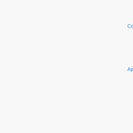
Со
Ар