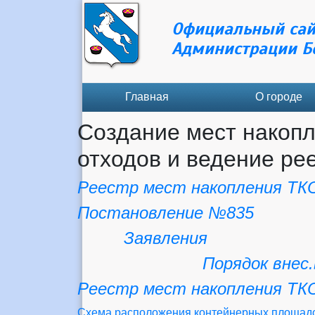
Официальный сай
Администрации Б
Главная
О городе
Создание мест накоп
отходов и ведение ре
Реестр мест накопления ТКО
Постановление №835
Заявления
Порядок внес
Реестр мест накопления ТКО
Схема расположения контейнерных площад