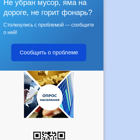
Не убран мусор, яма на
дороге, не горит фонарь?
Столкнулись с проблемой — сообщите
о ней!
Сообщить о проблеме