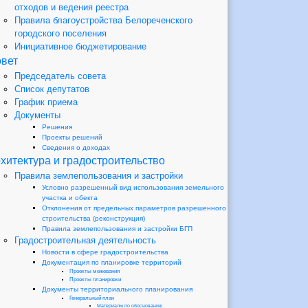
отходов и ведения реестра
Правила благоустройства Белореченского
городского поселения
Инициативное бюджетирование
вет
Председатель совета
Список депутатов
График приема
Документы
Решения
Проекты решений
Сведения о доходах
хитектура и градостроительство
Правила землепользования и застройки
Условно разрешенный вид использования земельного
участка и обекта
Отклонения от предельных параметров разрешенного
строительства (реконструкция)
Правила землепользования и застройки БГП
Градостроительная деятельность
Новости в сфере градостроительства
Документация по планировке территорий
Проекты межевания
Проекты планировки
Документы территориального планирования
Генеральный план
Материалы по обоснованию