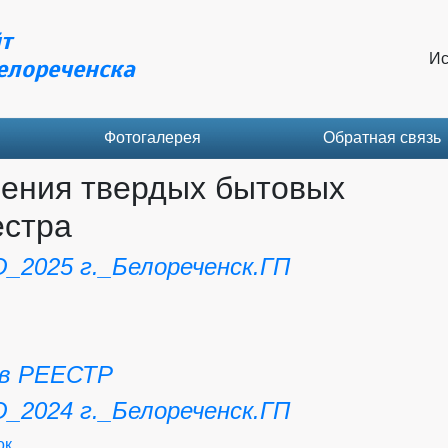
т
Ис
елореченска
Фотогалерея
Обратная связь
ления твердых бытовых
естра
_2025 г._Белореченск.ГП
.в РЕЕСТР
_2024 г._Белореченск.ГП
ок