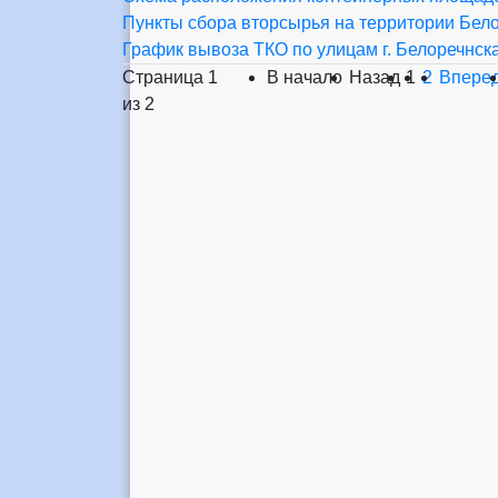
Пункты сбора вторсырья на территории Бело
График вывоза ТКО по улицам г. Белоречнска 
Страница 1
В начало
Назад
1
2
Впере
из 2