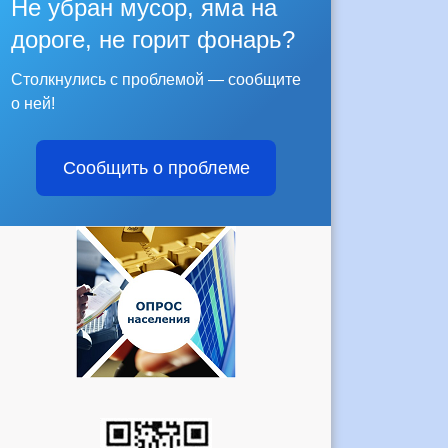
Не убран мусор, яма на
дороге, не горит фонарь?
Столкнулись с проблемой — сообщите
о ней!
Сообщить о проблеме