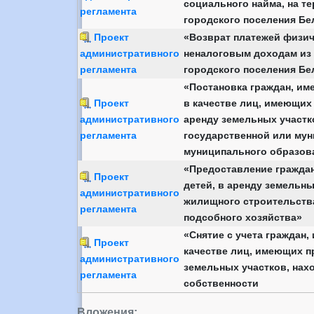
социального найма, на т
регламента
городского поселения Бе
Проект
«Возврат платежей физич
административного
неналоговым доходам из
регламента
городского поселения Бе
«Постановка граждан, им
Проект
в качестве лиц, имеющих
административного
аренду земельных участк
регламента
государственной или му
муниципального образов
«Предоставление граждан
Проект
детей, в аренду земельн
административного
жилищного строительства
регламента
подсобного хозяйства»
«Снятие с учета граждан,
Проект
качестве лиц, имеющих п
административного
земельных участков, нах
регламента
собственности
Вложения: