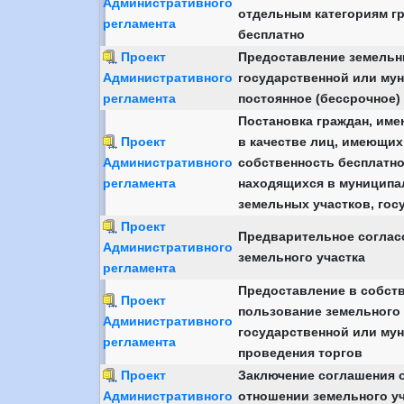
Административного
отдельным категориям гр
регламента
бесплатно
Проект
Предоставление земельн
Административного
государственной или мун
регламента
постоянное (бессрочное)
Постановка граждан, имею
Проект
в качестве лиц, имеющих
Административного
собственность бесплатно
регламента
находящихся в муниципал
земельных участков, гос
Проект
Предварительное соглас
Административного
земельного участка
регламента
Предоставление в собств
Проект
пользование земельного 
Административного
государственной или мун
регламента
проведения торгов
Проект
Заключение соглашения о
Административного
отношении земельного уч