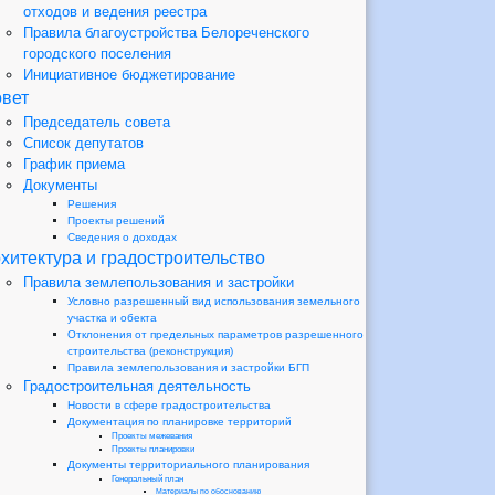
отходов и ведения реестра
Правила благоустройства Белореченского
городского поселения
Инициативное бюджетирование
вет
Председатель совета
Список депутатов
График приема
Документы
Решения
Проекты решений
Сведения о доходах
хитектура и градостроительство
Правила землепользования и застройки
Условно разрешенный вид использования земельного
участка и обекта
Отклонения от предельных параметров разрешенного
строительства (реконструкция)
Правила землепользования и застройки БГП
Градостроительная деятельность
Новости в сфере градостроительства
Документация по планировке территорий
Проекты межевания
Проекты планировки
Документы территориального планирования
Генеральный план
Материалы по обоснованию