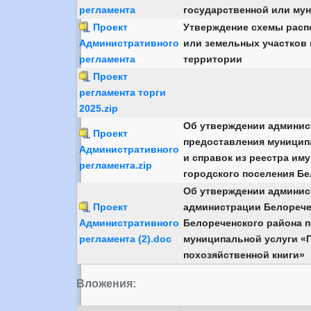
регламента
государственной или му
Проект
Утверждение схемы расп
Административного
или земельных участков 
регламента
территории
Проект
регламента торги
2025.zip
Об утверждении админис
Проект
предоставления муницип
Административного
и справок из реестра им
регламента.zip
городского поселения Бе
Об утверждении админис
Проект
администрации Белорече
Административного
Белореченского района 
регламента (2).doc
муниципальной услуги «
похозяйственной книги»
Вложения: