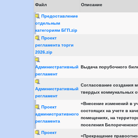
Файл
Описание
Предоставление
отдельным
категориям БГП.zip
Проект
регламента торги
2026.zip
Административный
Выдача порубочного бил
регламент
Согласование создания м
Административный
твердых коммунальных о
регламент
«Внесение изменений в у
Проект
состоящих на учете в ка
административного
помещениях, на территор
регламента
поселения Белореченског
Проект
«Прекращение правоотно