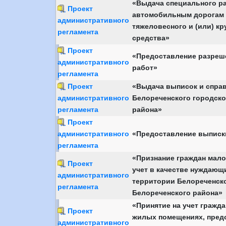
«Выдача специального ра
Проект
автомобильным дорогам 
административного
тяжеловесного и (или) к
регламента
средства»
Проект
«Предоставление разреш
административного
работ»
регламента
Проект
«Выдача выписок и справ
административного
Белореченского городско
регламента
района»
Проект
административного
«Предоставление выписки
регламента
«Признание граждан мало
Проект
учет в качестве нуждающ
административного
территории Белореченско
регламента
Белореченского района»
«Принятие на учет гражд
Проект
жилых помещениях, пред
административного