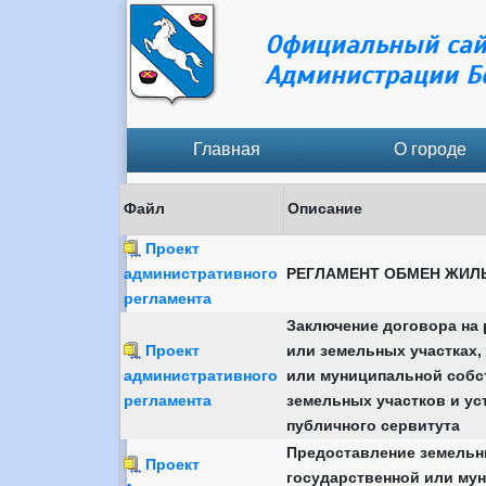
Официальный сай
Администрации Б
Главная
О городе
Файл
Описание
Проект
административного
РЕГЛАМЕНТ ОБМЕН ЖИЛ
регламента
Заключение договора на 
Проект
или земельных участках,
административного
или муниципальной собст
регламента
земельных участков и ус
публичного сервитута
Предоставление земельн
Проект
государственной или му