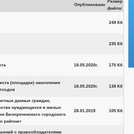
Размер
Опубликовано
файла:
249 Кб
235 Кб
ета
18.05.2020г.
175 Кб
еста (площадки) накопления
18.05.2020г.
138 Кб
тходов
четные данные граждан,
честве нуждающихся в жилых
28.01.2019
105 Кб
ии Белореченского городского
о района»
шений с правообладателями