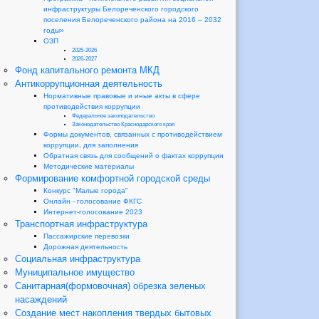
инфраструктуры Белореченского городского
поселения Белореченского района на 2016 – 2032
годы»
ОЗП
2025-2026
2026-2027
Фонд капитального ремонта МКД
Антикоррупционная деятельность
Нормативные правовые и иные акты в сфере
противодействия коррупции
Федеральное законодательство
Законодательство Краснодарского края
Формы документов, связанных с противодействием
коррупции, для заполнения
Обратная связь для сообщений о фактах коррупции
Методические материалы
Формирование комфортной городской среды
Конкурс "Малые города"
Онлайн - голосование ФКГС
Интернет-голосование 2023
Транспортная инфраструктура
Пассажирские перевозки
Дорожная деятельность
Социальная инфраструктура
Муниципальное имущество
Санитарная(формовочная) обрезка зеленых
насаждений
Создание мест накопления твердых бытовых