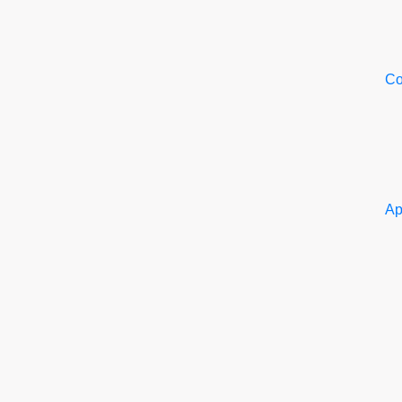
Со
Ар