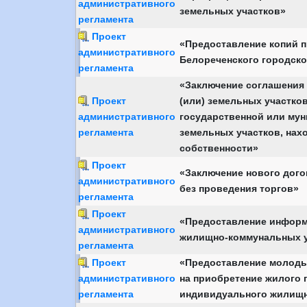
административного
земельных участков»
регламента
Проект
«Предоставление копий 
административного
Белореченского городско
регламента
«Заключение соглашения 
Проект
(или) земельных участко
административного
государственной или мун
регламента
земельных участков, нах
собственности»
Проект
«Заключение нового дого
административного
без проведения торгов»
регламента
Проект
«Предоставление информ
административного
жилищно-коммунальных у
регламента
Проект
«Предоставление молод
административного
на приобретение жилого 
регламента
индивидуального жилищн