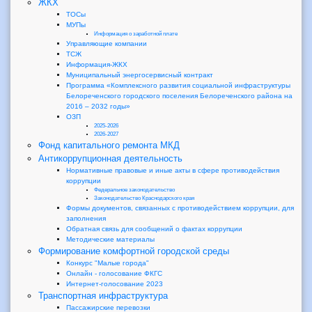
ЖКХ
ТОСы
МУПы
Информация о заработной плате
Управляющие компании
ТСЖ
Информация-ЖКХ
Муниципальный энергосервисный контракт
Программа «Комплексного развития социальной инфраструктуры
Белореченского городского поселения Белореченского района на
2016 – 2032 годы»
ОЗП
2025-2026
2026-2027
Фонд капитального ремонта МКД
Антикоррупционная деятельность
Нормативные правовые и иные акты в сфере противодействия
коррупции
Федеральное законодательство
Законодательство Краснодарского края
Формы документов, связанных с противодействием коррупции, для
заполнения
Обратная связь для сообщений о фактах коррупции
Методические материалы
Формирование комфортной городской среды
Конкурс "Малые города"
Онлайн - голосование ФКГС
Интернет-голосование 2023
Транспортная инфраструктура
Пассажирские перевозки