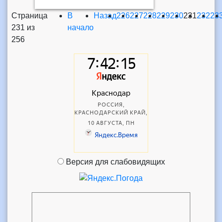
Страница
В
Назад
226
227
228
229
230
231
232
23
231 из
начало
256
Версия для слабовидящих