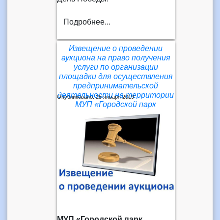
Подробнее...
Извещение о проведении
аукциона на право получения
услуги по организации
площадки для осуществления
предпринимательской
деятельности на территории
Опубликовано: 25 января 2019
МУП «Городской парк
культуры и отдыха»
МУП «Городской парк