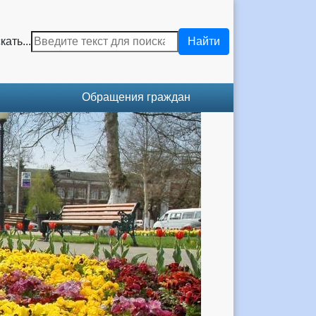
кать...
Найти
Обращения граждан