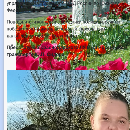
управление на транспорте МВД России по Южному
Федеральному округу.
Поводя итоги конкурса сотрудники полиции вручили
победителям грамоты и подарки, пожелав им
дальнейших творческих успехов.
Пресс-служба Краснодарского ЛУ МВД России на
транспорте
Ю.П. Сидора