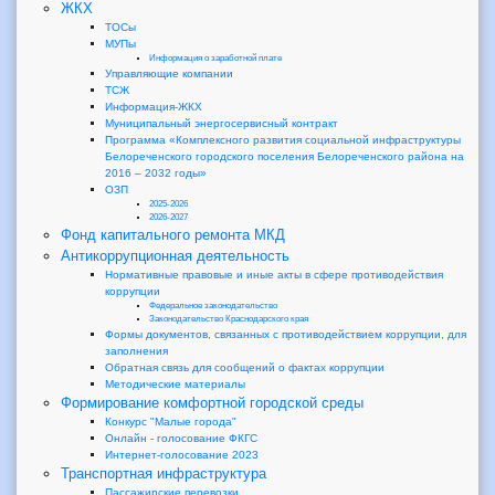
ЖКХ
ТОСы
МУПы
Информация о заработной плате
Управляющие компании
ТСЖ
Информация-ЖКХ
Муниципальный энергосервисный контракт
Программа «Комплексного развития социальной инфраструктуры
Белореченского городского поселения Белореченского района на
2016 – 2032 годы»
ОЗП
2025-2026
2026-2027
Фонд капитального ремонта МКД
Антикоррупционная деятельность
Нормативные правовые и иные акты в сфере противодействия
коррупции
Федеральное законодательство
Законодательство Краснодарского края
Формы документов, связанных с противодействием коррупции, для
заполнения
Обратная связь для сообщений о фактах коррупции
Методические материалы
Формирование комфортной городской среды
Конкурс "Малые города"
Онлайн - голосование ФКГС
Интернет-голосование 2023
Транспортная инфраструктура
Пассажирские перевозки