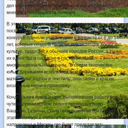
дел и формирования позитивного общественного
мнения о деятельности полиции.
В этом году выделена отдельная номинация,
посвященная Году единства народов России. В
конкурсе приняли участие дети в возрасте от 6 до 14
лет, которые создали поделки, отражающие богатство
культур, традиций и обычаев народов России, а также
их единство и согласие в составе нашей
многонациональной страны. В своем творчестве
юные дарования использовали различные
материалы: картон и текстиль, пластилин и краски,
вязальные нитки и проволоку.
Кондратьева Александра, выполнившая работу под
чутким руководством своего преподавателя –
Ващенко Татьяны, стала победителями сразу в двух
этапах конкурса. Работа талантливой участницы
направлена в Москву, где будет представлять