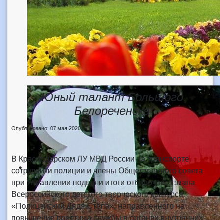
Юный талант Большого
Белореченска
Опубликовано: 07 мая 2026
В Краснодарском ЛУ МВД России на транспорте
сотрудники полиции и члены Общественного совета
при Управлении подвели итоги отборочного этапа
Всероссийского детского творческого конкурса
«Полицейский Дядя Стёпа», направленного на
повышение престижа службы в органах внутренних