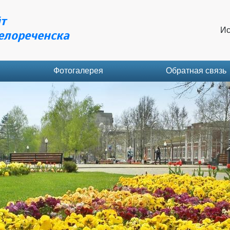
т
Ис
елореченска
Фотогалерея
Обратная связь