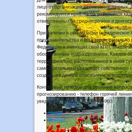
лицо от организации за внесение данных
рекомендуется привлекать работников кад
ответственных за среднесрочное и долгос
При наличии в организации (юридическое
представительства и др.), территориальн
Федерации и имеющих свой КПП, анкета за
обособленным подразделениям. Каждое об
территориально расположенное в ином суб
самостоятельно и указывает собственное 
создавшей данное обособленное подразде
Контактный телефон для решения вопросов
прогнозированию - телефон горячей линии
уведомить по тел. 8-918-69-70-960.
Назад
Вперед