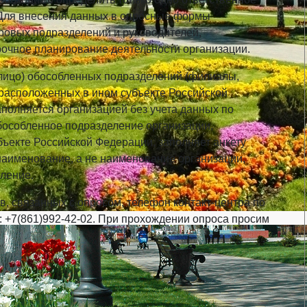
. Для внесения данных в опросные формы
ровых подразделений и руководителей,
рочное планирование деятельности организации.
 лицо) обособленных подразделений (филиалы,
о расположенных в ином субъекте Российской
полняется организацией без учета данных по
особленное подразделение организации,
ъекте Российской Федерации, заполняет анкету
наименование, а не наименование организации,
ление.
, связанных с опросом, телефон контакт-центра по
: +7(861)992-42-02. При прохождении опроса просим