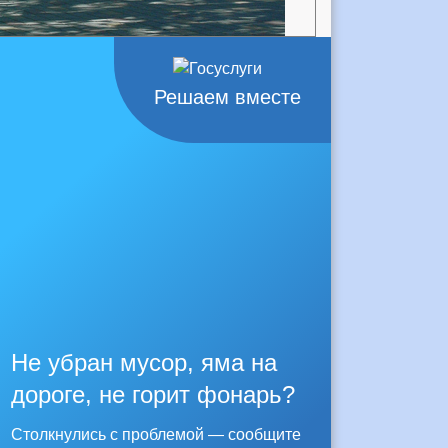
Решаем вместе
Не убран мусор, яма на
дороге, не горит фонарь?
Столкнулись с проблемой — сообщите