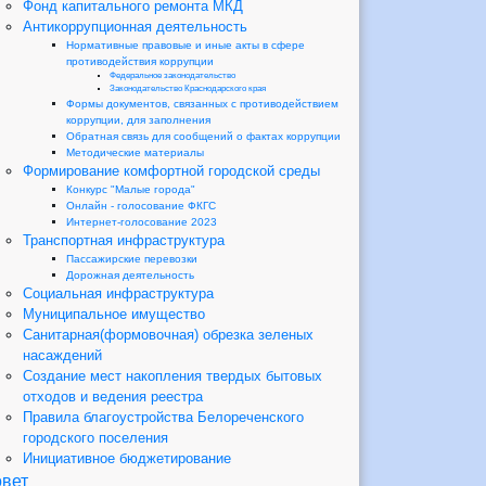
Фонд капитального ремонта МКД
Антикоррупционная деятельность
Нормативные правовые и иные акты в сфере
противодействия коррупции
Федеральное законодательство
Законодательство Краснодарского края
Формы документов, связанных с противодействием
коррупции, для заполнения
Обратная связь для сообщений о фактах коррупции
Методические материалы
Формирование комфортной городской среды
Конкурс "Малые города"
Онлайн - голосование ФКГС
Интернет-голосование 2023
Транспортная инфраструктура
Пассажирские перевозки
Дорожная деятельность
Социальная инфраструктура
Муниципальное имущество
Санитарная(формовочная) обрезка зеленых
насаждений
Создание мест накопления твердых бытовых
отходов и ведения реестра
Правила благоустройства Белореченского
городского поселения
Инициативное бюджетирование
вет