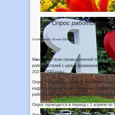
Опрос работодателей
по
Опубликовано: 06 мая 2026
Министерством промышленной политики Кр
работодателей с целью формирования прог
2027 - 2033 годы.
Опрос проводится с целью оказания помо
кадров в организациях среднего професс
работодателей по конкретным специально
Опрос проводится в период с 1 апреля по 
Для обеспечения корректности сведений н