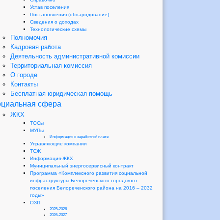
Устав поселения
Постановления (обнародование)
Сведения о доходах
Технологические схемы
Полномочия
Кадровая работа
Деятельность административной комиссии
Территориальная комиссия
О городе
Контакты
Бесплатная юридическая помощь
циальная сфера
ЖКХ
ТОСы
МУПы
Информация о заработной плате
Управляющие компании
ТСЖ
Информация-ЖКХ
Муниципальный энергосервисный контракт
Программа «Комплексного развития социальной
инфраструктуры Белореченского городского
поселения Белореченского района на 2016 – 2032
годы»
ОЗП
2025-2026
2026-2027