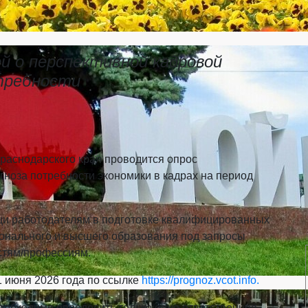
 о перспективной кадровой
требности
аснодарского края проводится опрос
ноза потребности экономики в кадрах на период
щи работодателям в подготовке квалифицированных
ионального и высшего образования под запросы
стям/профессиям.
1 июня 2026 года по ссылке
https://prognoz.vcot.info.
еобходимо определить только одно ответственное