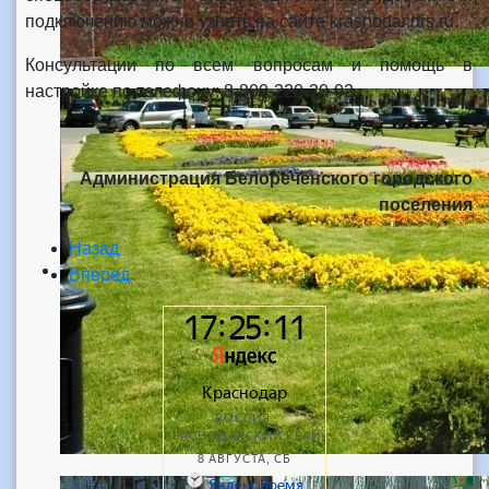
подключению можно узнать на сайте krasnodar.rtrs.ru.
Консультации по всем вопросам и помощь в
настройке по телефону: 8-800-220-20-02.
Администрация Белореченского городского
поселения
Назад
Вперед