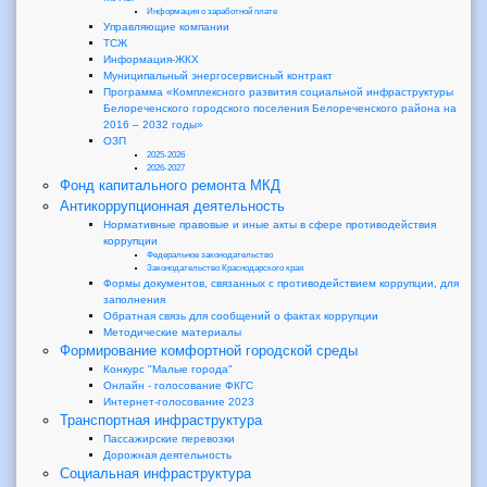
Информация о заработной плате
Управляющие компании
ТСЖ
Информация-ЖКХ
Муниципальный энергосервисный контракт
Программа «Комплексного развития социальной инфраструктуры
Белореченского городского поселения Белореченского района на
2016 – 2032 годы»
ОЗП
2025-2026
2026-2027
Фонд капитального ремонта МКД
Антикоррупционная деятельность
Нормативные правовые и иные акты в сфере противодействия
коррупции
Федеральное законодательство
Законодательство Краснодарского края
Формы документов, связанных с противодействием коррупции, для
заполнения
Обратная связь для сообщений о фактах коррупции
Методические материалы
Формирование комфортной городской среды
Конкурс "Малые города"
Онлайн - голосование ФКГС
Интернет-голосование 2023
Транспортная инфраструктура
Пассажирские перевозки
Дорожная деятельность
Социальная инфраструктура