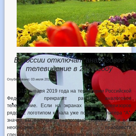
В России отключат аналоговое
телевидение в 2019 году
Опубликовано: 03 июля 2018
10 января 2019 года на территории Российской
Федерации прекратит работу аналоговое
телевидение. Если на экранах ваших телевизоров
рядом с логотипом канала уже появилась литера “А”,
значит, вы получаете аналоговый телесигнал, и вам
необходимо приобрести
спецоборудование. Информацию по оборудованию и