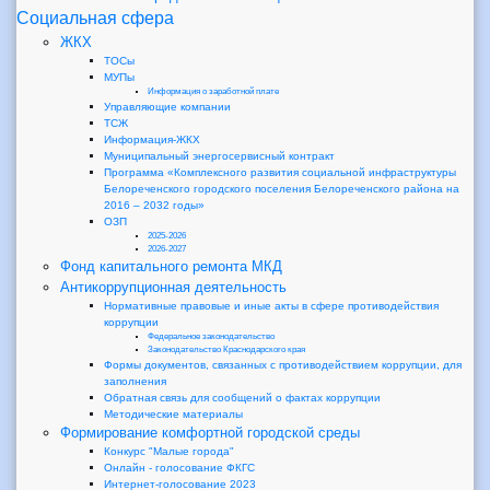
Социальная сфера
ЖКХ
ТОСы
МУПы
Информация о заработной плате
Управляющие компании
ТСЖ
Информация-ЖКХ
Муниципальный энергосервисный контракт
Программа «Комплексного развития социальной инфраструктуры
Белореченского городского поселения Белореченского района на
2016 – 2032 годы»
ОЗП
2025-2026
2026-2027
Фонд капитального ремонта МКД
Антикоррупционная деятельность
Нормативные правовые и иные акты в сфере противодействия
коррупции
Федеральное законодательство
Законодательство Краснодарского края
Формы документов, связанных с противодействием коррупции, для
заполнения
Обратная связь для сообщений о фактах коррупции
Методические материалы
Формирование комфортной городской среды
Конкурс "Малые города"
Онлайн - голосование ФКГС
Интернет-голосование 2023