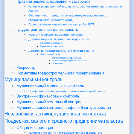
Правила землепользования и застройки
Условно разрешенный вид использования земельного участка и
обекта
Отклонения от предельных параметров разрешенного
строительства (реконструкция)
Правила землепользования и застройки БГП
Градостроительная деятельность
Новости в сфере градостроительства
Документация по планировке территорий
Проекты межевания
Проекты планировки
Документы территориального планирования
Генеральный план
Материалы по обоснованию
Положения (утверждаемая часть)
Документы
Росреестр
Нормативы градостроительного проектирования
Муниципальный контроль
Муниципальный жилищный контроль
Профилактика нарушений обязательных требований
Внутренний финансовый контроль
Муниципальный земельный контроль
Муниципальный контроль в сфере благоустройства
Независимая антикоррупционная экспертиза
Поддержка малого и среднего предпринимательства
Общая информация
Условия отнесения к субъектам малого и среднего