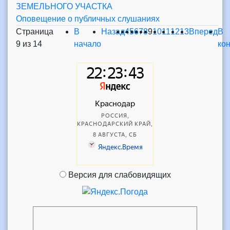
ЗЕМЕЛЬНОГО УЧАСТКА
Оповещение о публичных слушаниях
Страница
В
Назад
4
5
6
7
8
9
10
11
12
13
Вперед
В
9 из 14
начало
ко
Версия для слабовидящих