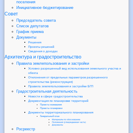
поселения
Инициативное бюджетирование
Совет
Председатель совета
Список депутатов
График приема
Документы
Решения
Проекты решений
Сведения о доходах
Архитектура и градостроительство
Правила землепользования и застройки
Условно разрешенный вид использования земельного участка и
обекта
Отклонения от предельных параметров разрешенного
строительства (реконструкция)
Правила землепользования и застройки БГП
Градостроительная деятельность
Новости в сфере градостроительства
Документация по планировке территорий
Проекты межевания
Проекты планировки
Документы территориального планирования
Генеральный план
Материалы по обоснованию
Положения (утверждаемая часть)
Документы
Росреестр