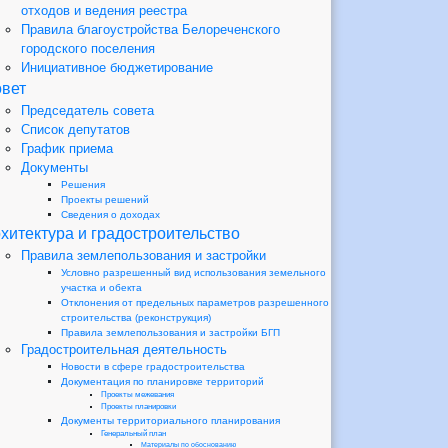
отходов и ведения реестра
Правила благоустройства Белореченского
городского поселения
Инициативное бюджетирование
вет
Председатель совета
Список депутатов
График приема
Документы
Решения
Проекты решений
Сведения о доходах
хитектура и градостроительство
Правила землепользования и застройки
Условно разрешенный вид использования земельного
участка и обекта
Отклонения от предельных параметров разрешенного
строительства (реконструкция)
Правила землепользования и застройки БГП
Градостроительная деятельность
Новости в сфере градостроительства
Документация по планировке территорий
Проекты межевания
Проекты планировки
Документы территориального планирования
Генеральный план
Материалы по обоснованию