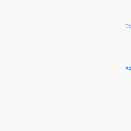
Со
Ар