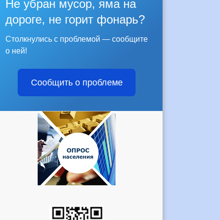
Не убран мусор, яма на
дороге, не горит фонарь?
Столкнулись с проблемой — сообщите
о ней!
Сообщить о проблеме