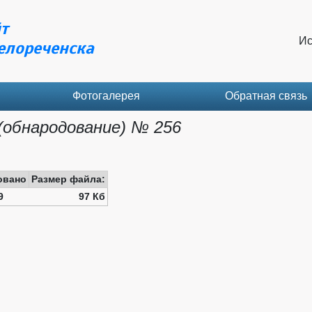
т
Ис
елореченска
Фотогалерея
Обратная связь
обнародование) № 256
овано
Размер файла:
9
97 Кб