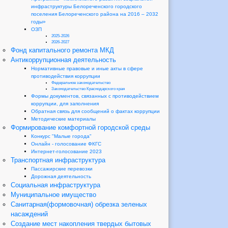
инфраструктуры Белореченского городского
поселения Белореченского района на 2016 – 2032
годы»
ОЗП
2025-2026
2026-2027
Фонд капитального ремонта МКД
Антикоррупционная деятельность
Нормативные правовые и иные акты в сфере
противодействия коррупции
Федеральное законодательство
Законодательство Краснодарского края
Формы документов, связанных с противодействием
коррупции, для заполнения
Обратная связь для сообщений о фактах коррупции
Методические материалы
Формирование комфортной городской среды
Конкурс "Малые города"
Онлайн - голосование ФКГС
Интернет-голосование 2023
Транспортная инфраструктура
Пассажирские перевозки
Дорожная деятельность
Социальная инфраструктура
Муниципальное имущество
Санитарная(формовочная) обрезка зеленых
насаждений
Создание мест накопления твердых бытовых