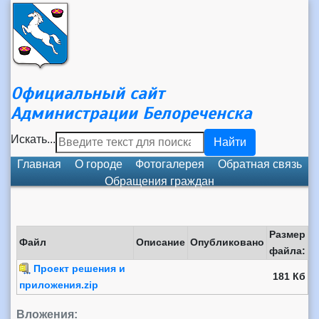
Официальный сайт
Администрации Белореченска
Искать...
Найти
Главная
О городе
Фотогалерея
Обратная связь
Обращения граждан
Размер
Файл
Описание
Опубликовано
файла:
Проект решения и
181 Кб
приложения.zip
Вложения: