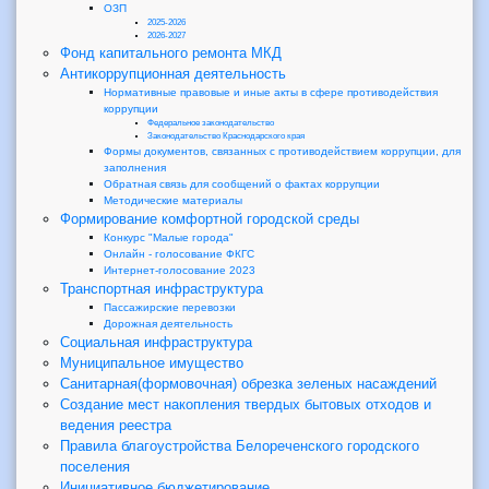
ОЗП
2025-2026
2026-2027
Фонд капитального ремонта МКД
Антикоррупционная деятельность
Нормативные правовые и иные акты в сфере противодействия
коррупции
Федеральное законодательство
Законодательство Краснодарского края
Формы документов, связанных с противодействием коррупции, для
заполнения
Обратная связь для сообщений о фактах коррупции
Методические материалы
Формирование комфортной городской среды
Конкурс "Малые города"
Онлайн - голосование ФКГС
Интернет-голосование 2023
Транспортная инфраструктура
Пассажирские перевозки
Дорожная деятельность
Социальная инфраструктура
Муниципальное имущество
Санитарная(формовочная) обрезка зеленых насаждений
Создание мест накопления твердых бытовых отходов и
ведения реестра
Правила благоустройства Белореченского городского
поселения
Инициативное бюджетирование