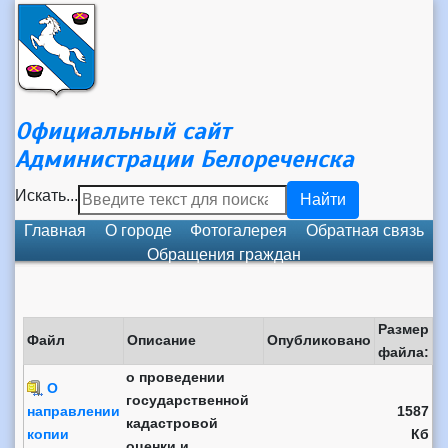
Официальный сайт
Администрации Белореченска
Искать...
Найти
Главная
О городе
Фотогалерея
Обратная связь
Обращения граждан
Размер
Файл
Описание
Опубликовано
файла:
о проведении
О
государственной
направлении
1587
кадастровой
копии
Кб
оценки и