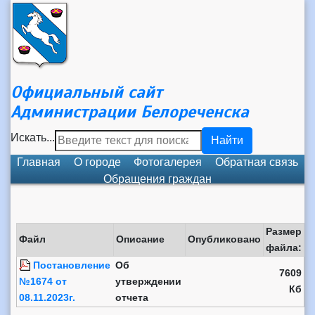
Официальный сайт
Администрации Белореченска
Искать...
Найти
Главная
О городе
Фотогалерея
Обратная связь
Обращения граждан
Размер
Файл
Описание
Опубликовано
файла:
Постановление
Об
7609
№1674 от
утверждении
Кб
08.11.2023г.
отчета