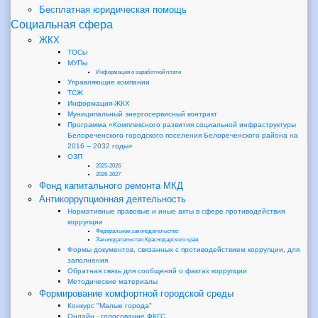
Бесплатная юридическая помощь
Социальная сфера
ЖКХ
ТОСы
МУПы
Информация о заработной плате
Управляющие компании
ТСЖ
Информация-ЖКХ
Муниципальный энергосервисный контракт
Программа «Комплексного развития социальной инфраструктуры
Белореченского городского поселения Белореченского района на
2016 – 2032 годы»
ОЗП
2025-2026
2026-2027
Фонд капитального ремонта МКД
Антикоррупционная деятельность
Нормативные правовые и иные акты в сфере противодействия
коррупции
Федеральное законодательство
Законодательство Краснодарского края
Формы документов, связанных с противодействием коррупции, для
заполнения
Обратная связь для сообщений о фактах коррупции
Методические материалы
Формирование комфортной городской среды
Конкурс "Малые города"
Онлайн - голосование ФКГС