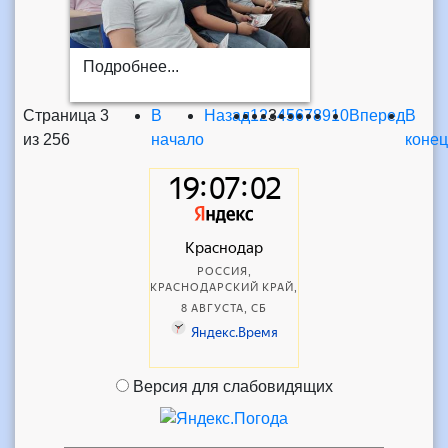
Подробнее...
Страница 3
В
Назад
1
2
3
4
5
6
7
8
9
10
Вперед
В
из 256
начало
конец
Версия для слабовидящих