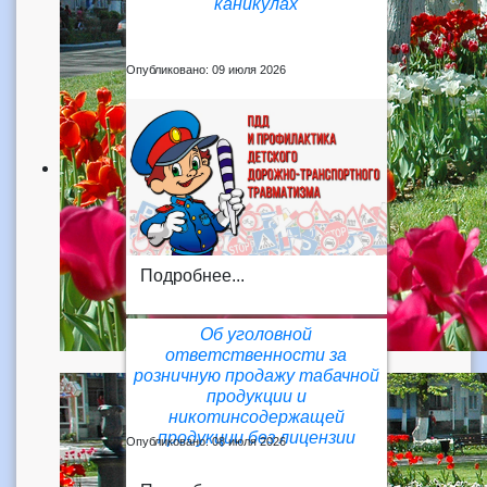
каникулах
Опубликовано: 09 июля 2026
Подробнее...
Об уголовной
ответственности за
розничную продажу табачной
продукции и
никотинсодержащей
продукции без лицензии
Опубликовано: 08 июля 2026