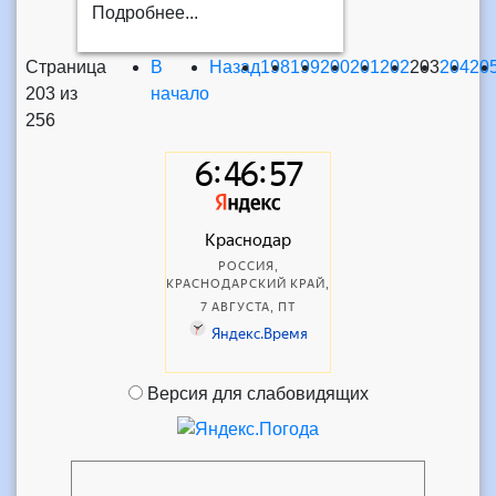
Подробнее...
Страница
В
Назад
198
199
200
201
202
203
204
20
203 из
начало
256
Версия для слабовидящих