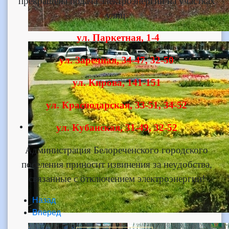
прекращена подача электроэнергии на участках
улиц:
ул. Паркетная, 1-4
ул. Заречная, 34-47, 32-50
ул. Кирова, 141-151
ул. Краснодарская, 33-51, 34-52
ул. Кубанская, 31-49, 32-52
Администрация Белореченского городского
поселения приносит извинения за неудобства,
связанные с отключением электроэнергии!
Назад
Вперед