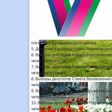
поселения Белореченского района.
5. Досрочные выборы главы Черниговского
6. Выборы депутатов Совета Белореченско
четвертого созыва.
7. Выборы депутатов Совета Бжедуховског
четвертого созыва.
8. Выборы депутатов Совета Великовечнен
четвертого созыва.
9. Выборы депутатов Совета Дружненского
четвертого созыва.
10. Выборы депутатов Совета Родниковско
четвертого созыва.