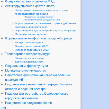
Фонд капитального ремонта МКД
Антикоррупционная деятельность
Нормативные правовые и иные акты в сфере
противодействия коррупции
Федеральное законодательство
Законодательство Краснодарского края
Формы документов, связанных с противодействием
коррупции, для заполнения
Обратная связь для сообщений о фактах коррупции
Методические материалы
Формирование комфортной городской среды
Конкурс "Малые города"
Онлайн - голосование ФКГС
Интернет-голосование 2023
Транспортная инфраструктура
Пассажирские перевозки
Дорожная деятельность
Социальная инфраструктура
Муниципальное имущество
Санитарная(формовочная) обрезка зеленых
насаждений
Создание мест накопления твердых бытовых
отходов и ведения реестра
Правила благоустройства Белореченского
городского поселения
Инициативное бюджетирование
вет