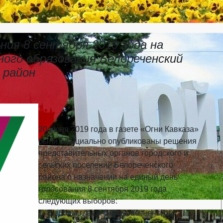
ния 8 сентября 2019 года на
ого образования Белореченский
район
20 июня 2019 года в газете «Огни Кавказа»
были официально опубликованы решения
представительных органов городского и
сельских поселений Белореченского
района о назначении на единый день
голосования 8 сентября 2019 года
следующих выборов:
1. Выборы главы Великовечненского