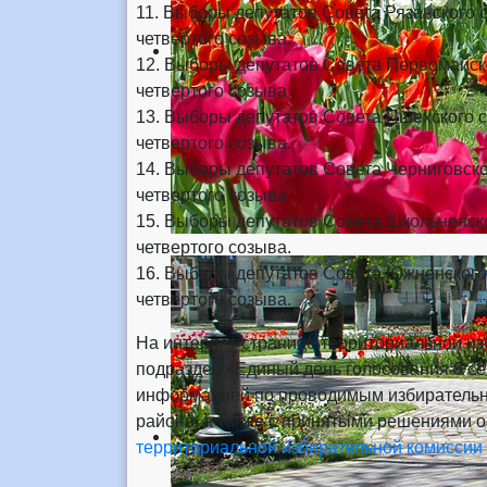
11. Выборы депутатов Совета Рязанского 
четвертого созыва.
12. Выборы депутатов Совета Первомайско
четвертого созыва.
13. Выборы депутатов Совета Пшехского с
четвертого созыва.
14. Выборы депутатов Совета Черниговско
четвертого созыва.
15. Выборы депутатов Совета Школьненско
четвертого созыва.
16. Выборы депутатов Совета Южненского
четвертого созыва.
На интернет-странице территориальной из
подраздел «Единый день голосования 8 се
информацией по проводимым избирательн
района, а также с принятыми решениями 
территориальной избирательной комиссии