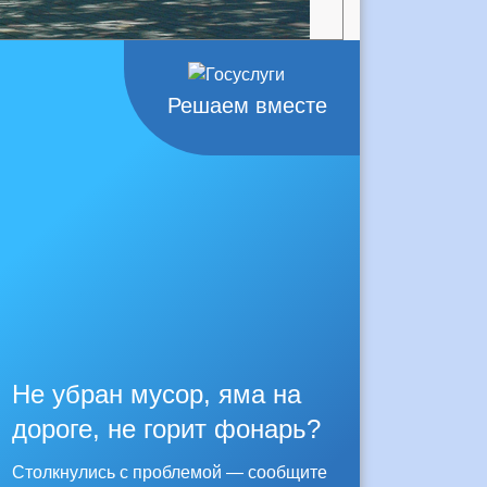
Решаем вместе
Не убран мусор, яма на
дороге, не горит фонарь?
Столкнулись с проблемой — сообщите