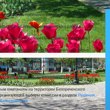
сельского поселения Белореченского района
го сельского поселения Белореченского района
ельского поселения Белореченского района
го сельского поселения Белореченского района
го сельского поселения Белореченского района
 сельского поселения Белореченского района
бирательной комиссии Белореченская создан
нтября 2019 года», в нем вы можете ознакомиться с
ым кампаниям на территории Белореченского
организующей выборы комиссии в разделе
Решения
 Белореченская