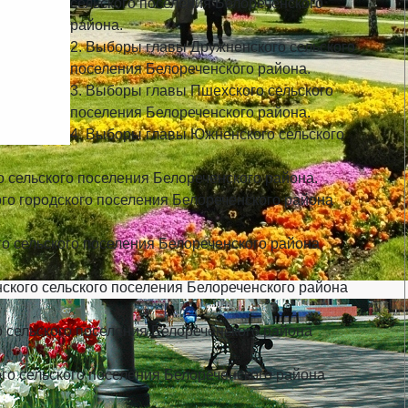
сельского поселения Белореченского
района.
2. Выборы главы Дружненского сельского
поселения Белореченского района.
3. Выборы главы Пшехского сельского
поселения Белореченского района.
4. Выборы главы Южненского сельского
 сельского поселения Белореченского района.
го городского поселения Белореченского района
о сельского поселения Белореченского района
ского сельского поселения Белореченского района
 сельского поселения Белореченского района
го сельского поселения Белореченского района