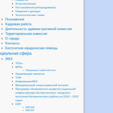
Устав поселения
Постановления (обнародование)
Сведения о доходах
Технологические схемы
Полномочия
Кадровая работа
Деятельность административной комиссии
Территориальная комиссия
О городе
Контакты
Бесплатная юридическая помощь
циальная сфера
ЖКХ
ТОСы
МУПы
Информация о заработной плате
Управляющие компании
ТСЖ
Информация-ЖКХ
Муниципальный энергосервисный контракт
Программа «Комплексного развития социальной
инфраструктуры Белореченского городского
поселения Белореченского района на 2016 – 2032
годы»
ОЗП
2025-2026
2026-2027