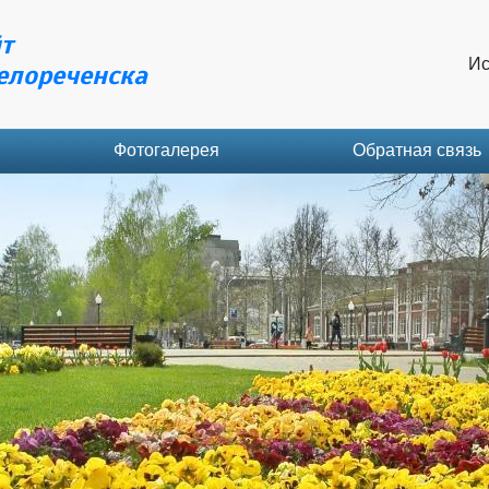
т
Ис
елореченска
Фотогалерея
Обратная связь