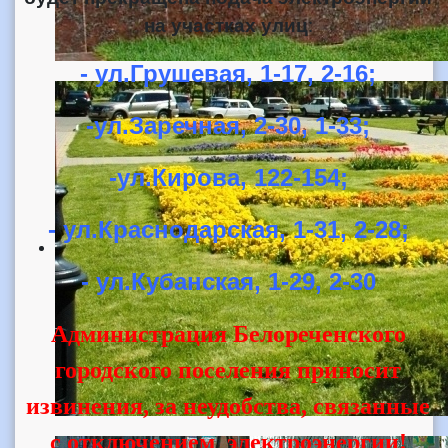
на участках улиц
:
- ул.Грушевая, 1-17, 2-16;
-ул.Заречная, 2-30, 1-33;
-ул.Кирова, 122-154;
- ул.Краснодарская, 1-31, 2-28;
- ул.Кубанская, 1-29, 2-30
Администрация Белореченского
городского поселения приносит
извинения, за неудобства, связанные
с отключением электроэнергии!