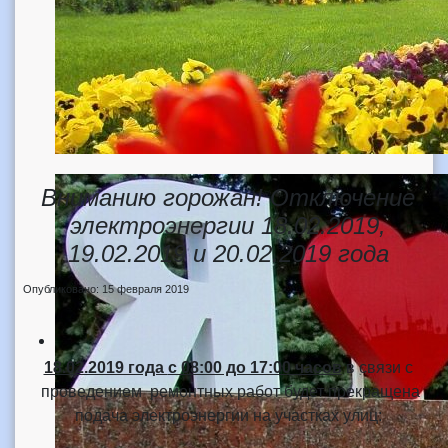
Вниманию горожан! Отключение
электроэнергии 18.02.2019,
19.02.2019 и 20.02.2019 года
Опубликовано: 15 февраля 2019
18.02.2019 года
с 08:00 до 17:00 часов
в связи с
проведением ремонтных работ будет прекращена
подача электроэнергии на участках улиц: