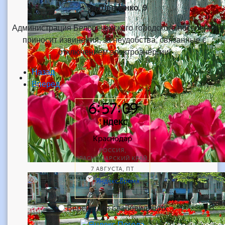
- ул.Шевченко, 9
Администрация Белореченского городского поселения
приносит извинения, за неудобства, связанные с
отключением электроэнергии!
Назад
Вперед
Версия для слабовидящих