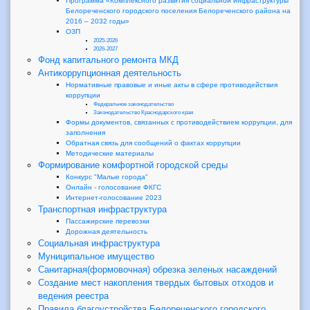
Программа «Комплексного развития социальной инфраструктуры
Белореченского городского поселения Белореченского района на
2016 – 2032 годы»
ОЗП
2025-2026
2026-2027
Фонд капитального ремонта МКД
Антикоррупционная деятельность
Нормативные правовые и иные акты в сфере противодействия
коррупции
Федеральное законодательство
Законодательство Краснодарского края
Формы документов, связанных с противодействием коррупции, для
заполнения
Обратная связь для сообщений о фактах коррупции
Методические материалы
Формирование комфортной городской среды
Конкурс "Малые города"
Онлайн - голосование ФКГС
Интернет-голосование 2023
Транспортная инфраструктура
Пассажирские перевозки
Дорожная деятельность
Социальная инфраструктура
Муниципальное имущество
Санитарная(формовочная) обрезка зеленых насаждений
Создание мест накопления твердых бытовых отходов и
ведения реестра
Правила благоустройства Белореченского городского