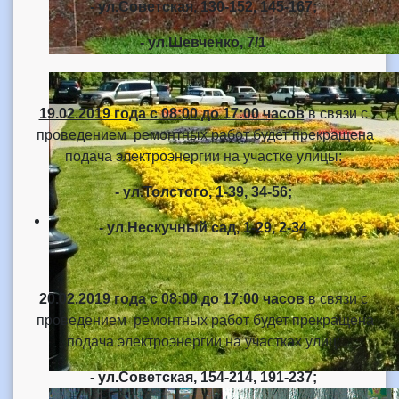
- ул.Советская, 130-152, 145-167;
- ул.Шевченко, 7/1
19.02.2019 года
с 08:00 до 17:00 часов
в связи с
проведением ремонтных работ будет прекращена
подача электроэнергии на участке улицы:
- ул.Толстого, 1-39, 34-56;
- ул.Нескучный сад, 1-29, 2-34
20.02.2019 года
с 08:00 до 17:00 часов
в связи с
проведением ремонтных работ будет прекращена
подача электроэнергии на участках улиц:
- ул.Советская, 154-214, 191-237;