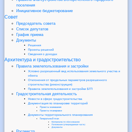
поселения
Инициативное бюджетирование
Совет
Председатель совета
Список депутатов
График приема
Документы
Решения
Проекты решений
Сведения о доходах
Архитектура и градостроительство
Правила землепользования и застройки
Условно разрешенный вид использования земельного участка и
обекта
Отклонения от предельных параметров разрешенного
строительства (реконструкция)
Правила землепользования и застройки БГП
Градостроительная деятельность
Новости в сфере градостроительства
Документация по планировке территорий
Проекты межевания
Проекты планировки
Документы территориального планирования
Генеральный план
Материалы по обоснованию
Положения (утверждаемая часть)
Документы
Росреестр