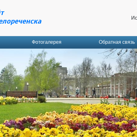
т
Ис
елореченска
Фотогалерея
Обратная связь