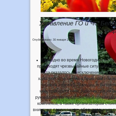
Управление ГО и ЧС Бело
инф
Опубликовано: 30 января 2019
Ежегодно во время Новогодних и Рож
происходят чрезвычайные ситуации свя
года оказалось не исключением. В нес
халатного отношения к правилам пожар
удалось избежать трагедии, в бытово
неисправности печи. Администрация Б
руководителям предприятий и организа
комплекса, а также организаторам стоя
внимание помещениям, оборудованным для
работниками дополнительные инстр