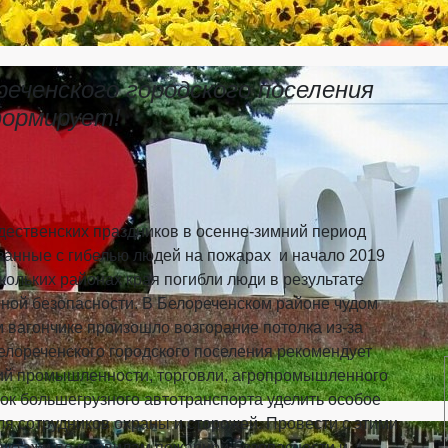
реченского городского поселения
ормирует!
дественских праздников в осенне-зимний период
занные с гибелью людей на пожарах и начало 2019
кольких районах края погибли люди в результате
ной безопасности. В Белореченском районе чудом
м вагончике произошло возгорание потолка из-за
елореченского городского поселения рекомендует
ций промышленности, торговли, агропромышленного
нок большегрузного автотранспорта уделить особое
 сотрудников охраны и сторожей. Провести с этими
уктажи по правилам пожарной безопасности и