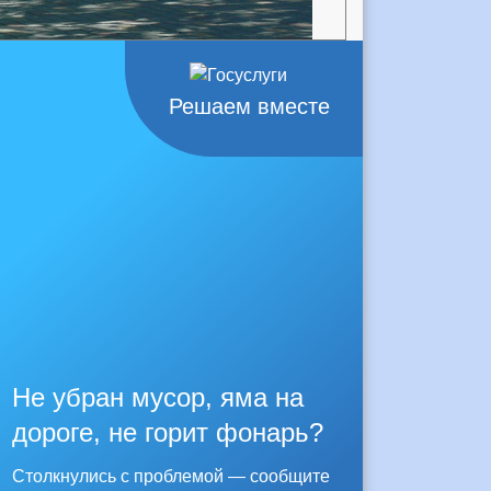
Решаем вместе
Не убран мусор, яма на
дороге, не горит фонарь?
Столкнулись с проблемой — сообщите