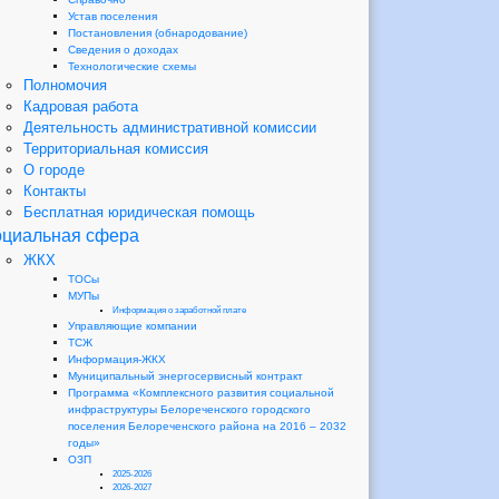
Устав поселения
Постановления (обнародование)
Сведения о доходах
Технологические схемы
Полномочия
Кадровая работа
Деятельность административной комиссии
Территориальная комиссия
О городе
Контакты
Бесплатная юридическая помощь
циальная сфера
ЖКХ
ТОСы
МУПы
Информация о заработной плате
Управляющие компании
ТСЖ
Информация-ЖКХ
Муниципальный энергосервисный контракт
Программа «Комплексного развития социальной
инфраструктуры Белореченского городского
поселения Белореченского района на 2016 – 2032
годы»
ОЗП
2025-2026
2026-2027