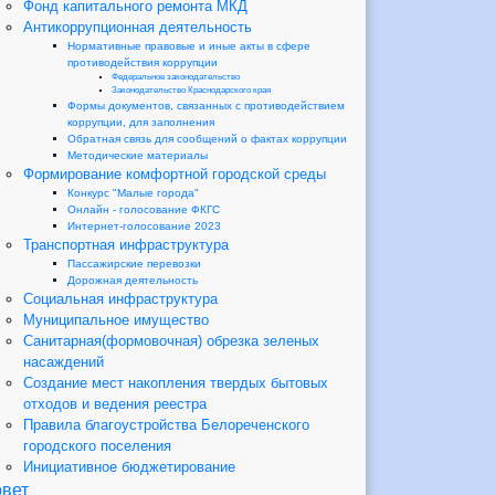
Фонд капитального ремонта МКД
Антикоррупционная деятельность
Нормативные правовые и иные акты в сфере
противодействия коррупции
Федеральное законодательство
Законодательство Краснодарского края
Формы документов, связанных с противодействием
коррупции, для заполнения
Обратная связь для сообщений о фактах коррупции
Методические материалы
Формирование комфортной городской среды
Конкурс "Малые города"
Онлайн - голосование ФКГС
Интернет-голосование 2023
Транспортная инфраструктура
Пассажирские перевозки
Дорожная деятельность
Социальная инфраструктура
Муниципальное имущество
Санитарная(формовочная) обрезка зеленых
насаждений
Создание мест накопления твердых бытовых
отходов и ведения реестра
Правила благоустройства Белореченского
городского поселения
Инициативное бюджетирование
вет