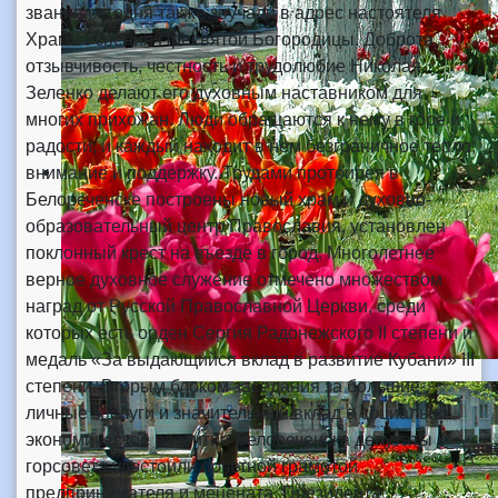
звания сегодня также звучали в адрес настоятеля
Храма Успения Пресвятой Богородицы. Доброта,
отзывчивость, честность и трудолюбие Николая
Зеленко делают его духовным наставником для
многих прихожан. Люди обращаются к нему в горе и
радости, и каждый находит в нем безграничное тепло,
внимание и поддержку. Трудами протоирея в
Белореченске построены новый храм и духовно-
образовательный центр Православия, установлен
поклонный крест на въезде в город. Многолетнее
верное духовное служение отмечено множеством
наград от Русской Православной Церкви, среди
которых есть орден Сергия Радонежского II степени и
медаль «За выдающийся вклад в развитие Кубани» III
степени. Вторым блоком заседания за большие
личные заслуги и значительный вклад в социально
экономическое развитие Белореченска депутаты
горсовета удостоили почетной грамотой
предпринимателя и мецената, Президента