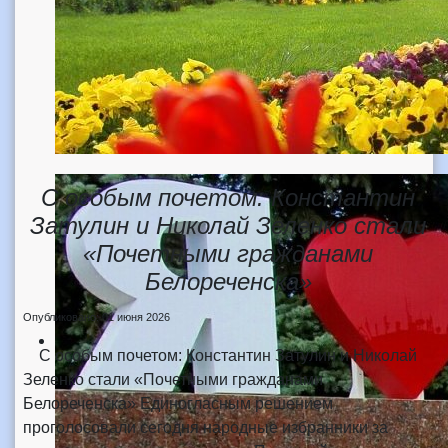
С особым почетом: Константин
Затулин и Николай Зеленко стали
«Почетными гражданами
Белореченска»
Опубликовано: 01 июня 2026
С особым почетом: Константин Затулин и Николай
Зеленко стали «Почетными гражданами
Белореченска» Единогласным решением
проголосовали сегодня народные избранники за