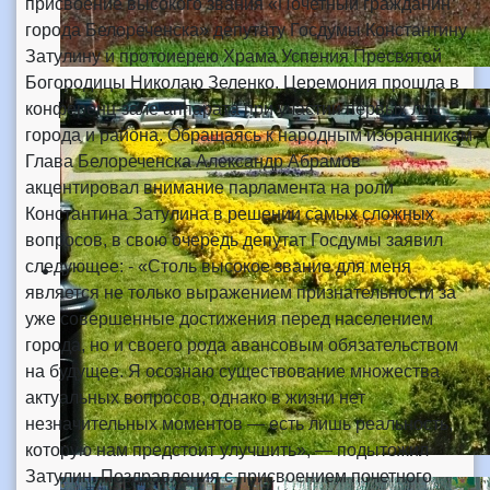
присвоение высокого звания «Почетный гражданин
города Белореченска» депутату Госдумы Константину
Затулину и протоиерею Храма Успения Пресвятой
Богородицы Николаю Зеленко. Церемония прошла в
конференц-зале аппарата при участии первых лиц
города и района. Обращаясь к народным избранникам
Глава Белореченска Александр Абрамов
акцентировал внимание парламента на роли
Константина Затулина в решении самых сложных
вопросов, в свою очередь депутат Госдумы заявил
следующее: - «Столь высокое звание для меня
является не только выражением признательности за
уже совершенные достижения перед населением
города, но и своего рода авансовым обязательством
на будущее. Я осознаю существование множества
актуальных вопросов, однако в жизни нет
незначительных моментов — есть лишь реальность,
которую нам предстоит улучшить», — подытожил
Затулин. Поздравления с присвоением почетного