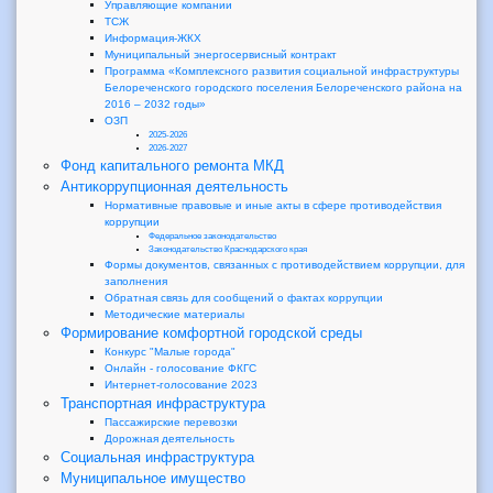
Управляющие компании
ТСЖ
Информация-ЖКХ
Муниципальный энергосервисный контракт
Программа «Комплексного развития социальной инфраструктуры
Белореченского городского поселения Белореченского района на
2016 – 2032 годы»
ОЗП
2025-2026
2026-2027
Фонд капитального ремонта МКД
Антикоррупционная деятельность
Нормативные правовые и иные акты в сфере противодействия
коррупции
Федеральное законодательство
Законодательство Краснодарского края
Формы документов, связанных с противодействием коррупции, для
заполнения
Обратная связь для сообщений о фактах коррупции
Методические материалы
Формирование комфортной городской среды
Конкурс "Малые города"
Онлайн - голосование ФКГС
Интернет-голосование 2023
Транспортная инфраструктура
Пассажирские перевозки
Дорожная деятельность
Социальная инфраструктура
Муниципальное имущество