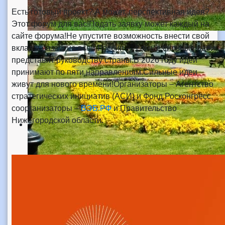
Есть готовый проект? А может, перспективная идея?
Этот форум для вас!Подать заявку может каждый на
сайте форума!Не упустите возможность внести свой
вклад в развитие всей России — самые сильные идеи
представят руководству страны.В 2026 году идеи
принимают по пяти направлениям.Сильные идеи
живут для нового времени!Организаторы – Агентство
стратегических инициатив (АСИ) и Фонд Росконгресс,
соорганизаторы –
ВЭБ.РФ
и Правительство
Нижегородской области.