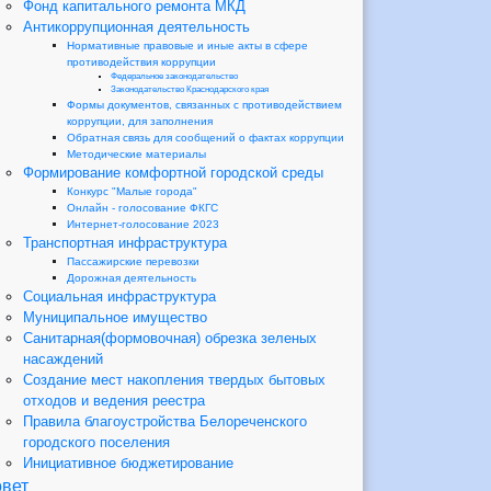
Фонд капитального ремонта МКД
Антикоррупционная деятельность
Нормативные правовые и иные акты в сфере
противодействия коррупции
Федеральное законодательство
Законодательство Краснодарского края
Формы документов, связанных с противодействием
коррупции, для заполнения
Обратная связь для сообщений о фактах коррупции
Методические материалы
Формирование комфортной городской среды
Конкурс "Малые города"
Онлайн - голосование ФКГС
Интернет-голосование 2023
Транспортная инфраструктура
Пассажирские перевозки
Дорожная деятельность
Социальная инфраструктура
Муниципальное имущество
Санитарная(формовочная) обрезка зеленых
насаждений
Создание мест накопления твердых бытовых
отходов и ведения реестра
Правила благоустройства Белореченского
городского поселения
Инициативное бюджетирование
вет