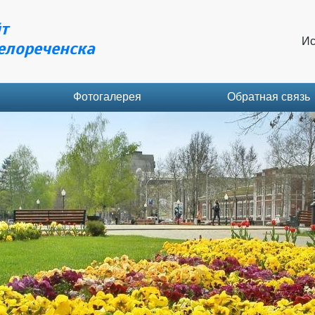
т
Ис
елореченска
Фотогалерея
Обратная связь