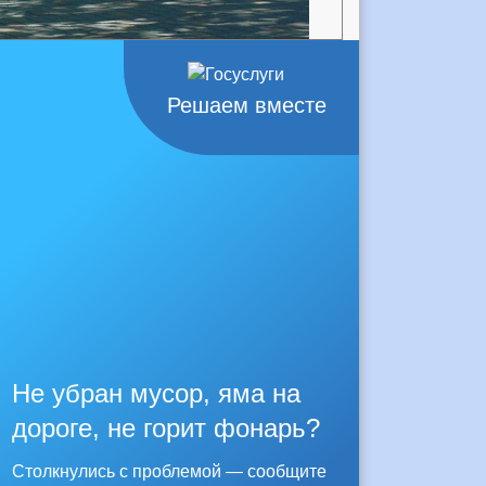
Решаем вместе
Не убран мусор, яма на
дороге, не горит фонарь?
Столкнулись с проблемой — сообщите