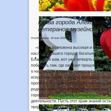
Глава города Александр 
ветеранов музейного дел
Опубликовано: 18 мая 2026
-«На вас возложена высокая и благородна
наследие нашего города, богатые многове
Благодаря вам, вот уже четверть века жит
побывать там, где оживает прошлое, форм
о настоящем времени, прикоснуться к бе
искусства, науки, культуры и истории, про
прогресс. Вы удивляете и вдохновляете как
родному краю. Хочется выразить каждому и
города, слова глубокой признательности з
деятельности. Пусть этот храм знаний ост
творчества и просвещения. Искренне желаю