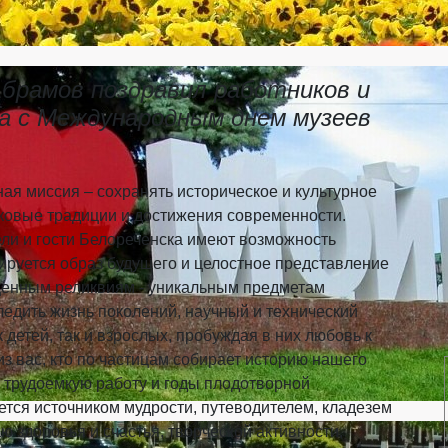
Абрамов поздравил работников и
а с Международным днем музеев
я миссия – сохранять историческое и культурное
ковые традиции и достижения современности.
ели и гости Белореченска имеют возможность
ируется образ будущего и целостное представление
сценным реликвиям - уникальным предметам
следить жизнь поколений, научный и технический
 детей, так и взрослых, пробуждая в них любовь к
з вас, кто по частицам собирает историю нашего
а трудоемкую работу и годы плодотворной
ается источником мудрости, путеводителем, кладезем
 здоровья и счастья, творческой активности,