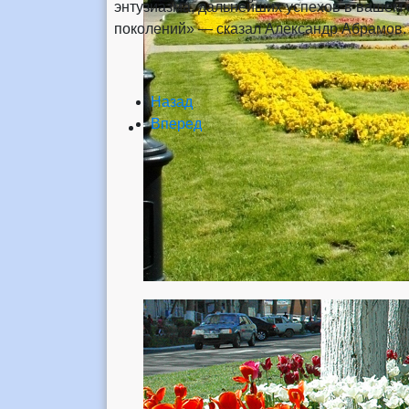
энтузиазма, дальнейших успехов в вашем 
поколений» — сказал Александр Абрамов.
Назад
Вперед