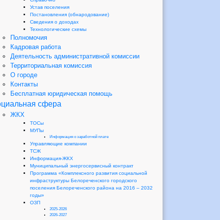
Устав поселения
Постановления (обнародование)
Сведения о доходах
Технологические схемы
Полномочия
Кадровая работа
Деятельность административной комиссии
Территориальная комиссия
О городе
Контакты
Бесплатная юридическая помощь
циальная сфера
ЖКХ
ТОСы
МУПы
Информация о заработной плате
Управляющие компании
ТСЖ
Информация-ЖКХ
Муниципальный энергосервисный контракт
Программа «Комплексного развития социальной
инфраструктуры Белореченского городского
поселения Белореченского района на 2016 – 2032
годы»
ОЗП
2025-2026
2026-2027