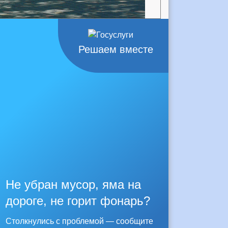
Решаем вместе
Не убран мусор, яма на
дороге, не горит фонарь?
Столкнулись с проблемой — сообщите