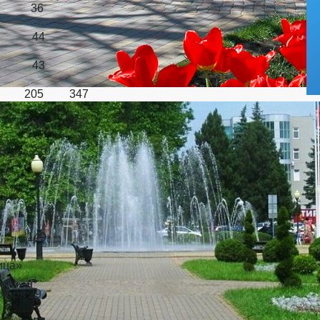
0 36
 44
 43
 205 347
 206 252
 210
37​/1
8 96
7 149
ница»
тября 29