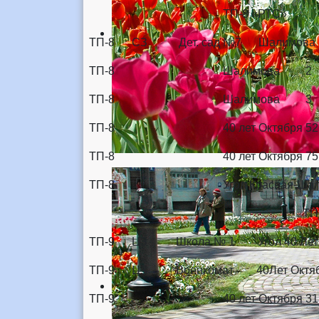
ТП-8 «РТ
ТП-8 СЗ Дет. сад №7 Шали
ТП-8 Шалимова 2 
ТП-8 Шалимова 3
ТП-8 40 лет Октября 52 
ТП-8 40 лет Октября 7
ТП-8 Угол Красная
ТП-9 «Вое
ТП-9 ЦЗ Школа № 1 Угол 40 
ТП-9 ЦЗ Военкомат 40Лет Ок
ТП-9 40 лет Октября 3