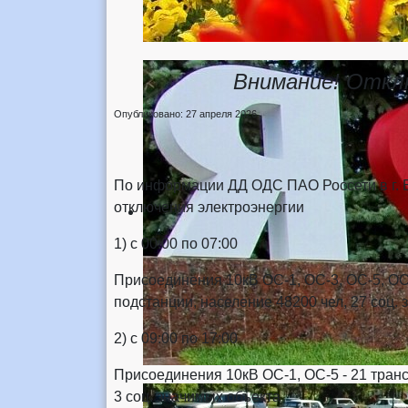
Внимание! Откл
Опубликовано: 27 апреля 2026
По информации ДД ОДС ПАО Россети в г. Б
отключения электроэнергии
1) с 00:00 по 07:00
Присоединения 10кВ ОС-1, ОС-3, ОС-5, ОС
подстанции, население 48200 чел, 27 соц.
2) с 09:00 по 17:00
Присоединения 10кВ ОС-1, ОС-5 - 21 тран
3 соц. значимых объекта