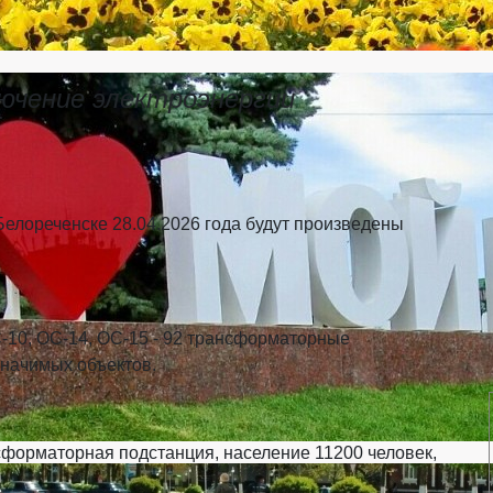
ючение электроэнергии
елореченске 28.04.2026 года будут произведены
-10, ОС-14, ОС-15 - 92 трансформаторные
 значимых объектов.
сформаторная подстанция, население 11200 человек,