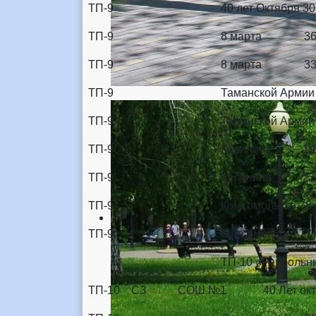
ТП-9 40 лет Октября 3
ТП-9 8 марта 36
ТП-9 8 марта 33
ТП-9 Таманской Армии
ТП-9 Таманской Армии
ТП-9 Калинина 198
ТП-9 Калинина 231 2
ТП-9 Комсомольска 7
ТП-9 Комсомольска 7
ТП-10 «Райболь
ТП-10 СЗ СОШ №1 40 Лет ок