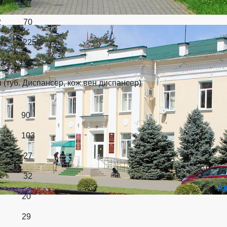
9 57
2 70
225/2
1 194
б. Диспансер, кож.вен диспансер)
8 90
7 103
9 27
8 32
Ад
14 20
19 29