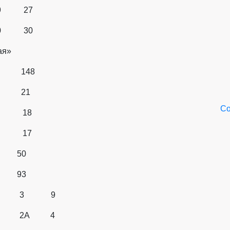
9 27
0 30
ная»
 148
3 21
Со
 18
 17
 50
 93
ный 3 9
ый 2А 4