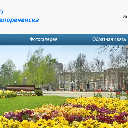
т
Ис
елореченска
Фотогалерея
Обратная связь