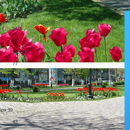
С»
мова 24
24/4
 31
54, 54/2
5 77
-Шалимова
нкомат»
Лет октября - Калинина
тября 39
1 43