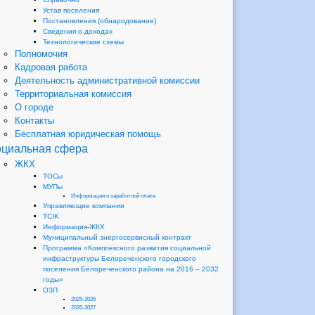
Устав поселения
Постановления (обнародование)
Сведения о доходах
Технологические схемы
Полномочия
Кадровая работа
Деятельность административной комиссии
Территориальная комиссия
О городе
Контакты
Бесплатная юридическая помощь
циальная сфера
ЖКХ
ТОСы
МУПы
Информация о заработной плате
Управляющие компании
ТСЖ
Информация-ЖКХ
Муниципальный энергосервисный контракт
Программа «Комплексного развития социальной
инфраструктуры Белореченского городского
поселения Белореченского района на 2016 – 2032
годы»
ОЗП
2025-2026
2026-2027