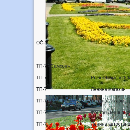
ОС-1
ТП-7 «Самсон»
ТП-7 Рынок Самсон 8
ТП-7 Ленина магази
ТП-7 Ленина 2эт.д
ТП-7 Фонтан Ленина 
ТП-7 Ленина автостан