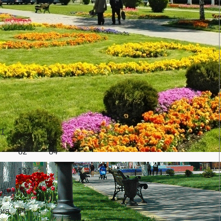
4/1
н 82 84
ом 137
(обелиск)
ция 84