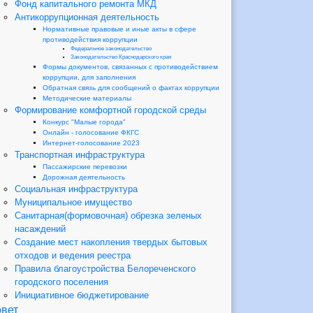
Фонд капитального ремонта МКД
Антикоррупционная деятельность
Нормативные правовые и иные акты в сфере
противодействия коррупции
Федеральное законодательство
Законодательство Краснодарского края
Формы документов, связанных с противодействием
коррупции, для заполнения
Обратная связь для сообщений о фактах коррупции
Методические материалы
Формирование комфортной городской среды
Конкурс "Малые города"
Онлайн - голосование ФКГС
Интернет-голосование 2023
Транспортная инфраструктура
Пассажирские перевозки
Дорожная деятельность
Социальная инфраструктура
Муниципальное имущество
Санитарная(формовочная) обрезка зеленых
насаждений
Создание мест накопления твердых бытовых
отходов и ведения реестра
Правила благоустройства Белореченского
городского поселения
Инициативное бюджетирование
вет