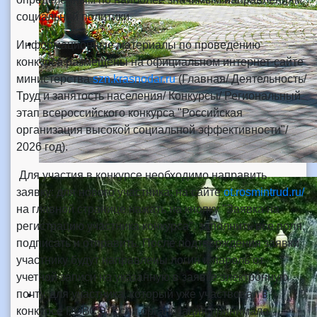
социальной политики.
Информационные материалы по проведению
конкурса размещены на официальном интернет-сайте
министерства
szn.krasnodar.ru
(Главная/ Деятельность/
Труд и занятость населения/ Конкурсы/ Региональный
этап всероссийского конкурса "Российская
организация высокой социальной эффективности"/
2026 год).
Для участия в конкурсе необходимо направить
заявку: для нового участника: на сайте
ot.rosmintrud.ru/
на главной странице нажать на кнопку "Заявка на
регистрацию участника конкурса", заполнить все поля,
подписать и отправить. После подтверждения заявки
участнику будут направлены логин и пароль от
учетной записи на указанную в заявке электронную
почту. для участника, который уже участвовал в
конкурсе РОВСЭ: Если организация принимала