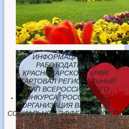
ИНФОРМАЦИЯ ДЛЯ
РАБОТОДАТЕЛЕЙ
КРАСНОДАРСКОГО КРАЯ!
СТАРТОВАЛ РЕГИОНАЛЬНЫЙ
ЭТАП ВСЕРОССИЙСКОГО
КОНКУРСА "РОССИЙСКАЯ
ОРГАНИЗАЦИЯ ВЫСОКОЙ
СОЦИАЛЬНОЙ ЭФФЕКТИВНОСТИ"
- 2026