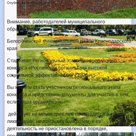
Опубликовано: 22 апреля 2026
Внимание, работодателей муниципального
образования
Белореченский муниципальный район Краснодарского
края
Стартовал Региональный этап «Всероссийского
конкурса «Российская организация высокой
социальной эффективности» - 2026»
Вы можете стать участником регионального этапа
конкурса и представить документы для участия в нем,
если Ваша организация:
действует не менее трех лет; не находится в стадии
ликвидации, не признана банкротом, и ее
деятельность не приостановлена в порядке,
предусмотренном Кодексом Российской Федерации об