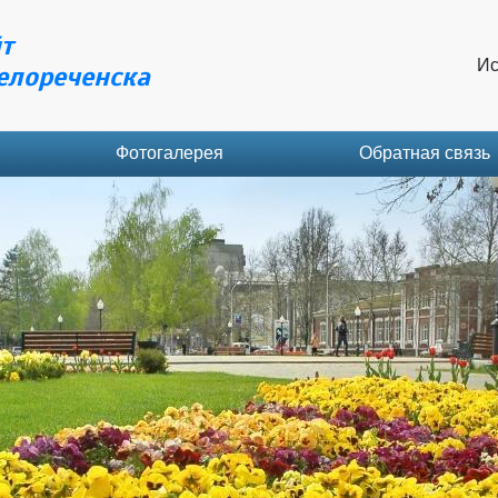
т
Ис
елореченска
Фотогалерея
Обратная связь