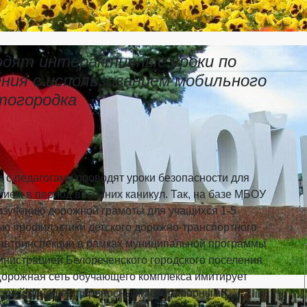
дят интерактивные уроки по
ния с использованием мобильного
тогородка
 с педагогами проводят уроки безопасности для
ием в период весенних каникул. Так, на базе МБОУ
изучению дорожной грамоты для учащихся 1-5
лью профилактики детского дорожно-транспортного
савтоинспекции в рамках муниципальной программы
инистрацией Белореченского городского поселения
Дорожная сеть обучающего комплекса имитирует
оторый оснащен переносными светофорными