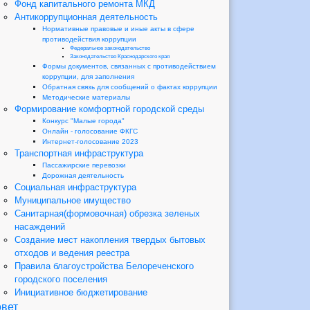
Фонд капитального ремонта МКД
Антикоррупционная деятельность
Нормативные правовые и иные акты в сфере
противодействия коррупции
Федеральное законодательство
Законодательство Краснодарского края
Формы документов, связанных с противодействием
коррупции, для заполнения
Обратная связь для сообщений о фактах коррупции
Методические материалы
Формирование комфортной городской среды
Конкурс "Малые города"
Онлайн - голосование ФКГС
Интернет-голосование 2023
Транспортная инфраструктура
Пассажирские перевозки
Дорожная деятельность
Социальная инфраструктура
Муниципальное имущество
Санитарная(формовочная) обрезка зеленых
насаждений
Создание мест накопления твердых бытовых
отходов и ведения реестра
Правила благоустройства Белореченского
городского поселения
Инициативное бюджетирование
вет