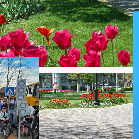
 в дальнейшем продолжить практические занятия
ия.
кцией Белореченского района