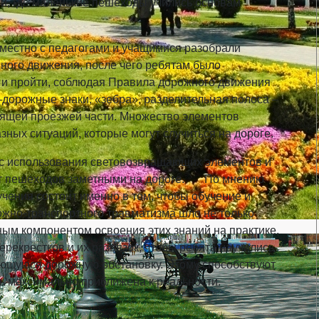
й, где маленькие пешеходы учились основам
стно с педагогами и учащимися разобрали
ного движения, после чего ребятам было
 и пройти, соблюдая Правила дорожного движения
дорожные знаки, «зебра», разделительная полоса –
тоящей проезжей части. Множество элементов
ных ситуаций, которые могут случиться на дороге.
использования световозвращающих элементов и
ают пешеходов заметными на дороге. По мнению
чения состоит именно в том, чтобы обучение и
ожно-транспортного травматизма шло не только
ьным компонентом освоения этих знаний на практике,
ерекрестков и их развязок, чтобы ребята научились
яющуюся дорожную обстановку. Этому способствуют
ль максимально приближена к реальности.