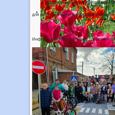
Сотрудники Госавтоинспекции намерены
для ребят по Правилам дорожного движен
Информация предоставлена Госавтоинспе