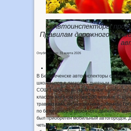
Автоинспекторы прово
Правилам дорожного движе
ав
Опубликовано: 31 марта 2026
В Белореченске автоинспекторы совместно
школьников в лагерях с дневным пребыван
СОШ 1 прошло интерактивное занятие по 
классов охватом более 100 человек. С це
травматизма, по инициативе районной Го
по безопасности дорожного движения адм
был приобретен мобильный автогородок. 
четырехсторонний перекресток дороги, к