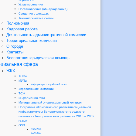
Устав поселения
Постановления (обнародование)
Сведения о доходах
Технологические схемы
Полномочия
Кадровая работа
Деятельность административной комиссии
Территориальная комиссия
О городе
Контакты
Бесплатная юридическая помощь
циальная сфера
ЖКХ
ТОСы
МУПы
Информация о заработной плате
Управляющие компании
ТСЖ
Информация-ЖКХ
Муниципальный энергосервисный контракт
Программа «Комплексного развития социальной
инфраструктуры Белореченского городского
поселения Белореченского района на 2016 – 2032
годы»
ОЗП
2025-2026
2026-2027