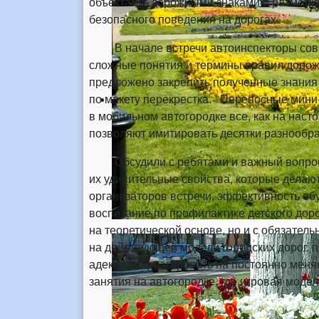
объектами, дорожными знаками и разметко
безопасного поведения на дорогах.
В начале встречи автоинспекторы совме
сложные понятия и термины правил дорож
предложено закрепить полученные знания
по макету перекрестка. Переносные мини-
в мобильном автогородке все, как на нас
позволяют имитировать десятки разнообраз
Обсудили с ребятами и важный вопрос 
их удивительные свойства, которые дел
организаторов встречи, эффективность обу
воспитание по профилактике детского дор
на теоретической основе, но и с обязател
на действующей модели городских дорог, п
адекватно реагировать на постоянно мен
занятия на автогородке, где игровая моде