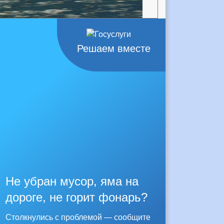
Решаем вместе
Не убран мусор, яма на
дороге, не горит фонарь?
Столкнулись с проблемой — сообщите