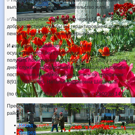
выплата на покупку или строительство жилья.
✅Льготная пенсия: менее, чем через 14 лет
добросовестной службы вы гарантированно получите
пенсию с надбавкой на несовершеннолетних детей.
И ещё один важный аспект - прием на службу
осуществляется без стажировки, что позволяет
получать полноразмерную заработную плату с первых
дней службы. За подробной информацией о порядке
поступления на службу обращайтесь по телефонам:
8(918) 661-20-85- Наталья Вадимовна Шаталова
(по будням с 09:00 до 18:00, перерыв с 13:00 до 14:00)
Пресс-служба Отдела МВД России по Белореченскому
району
Назад
Вперед