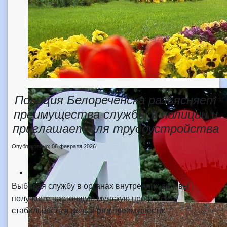
Полиция Белореченска разъясняет
преимущества службы в полиции и
приглашает для трудоустройства
Опубликовано: 06 февраля 2026
‍Выбирая службу в органах внутренних дел, вы
получаете настоящую мужскую профессию,
стабильность и целый ряд преимуществ: