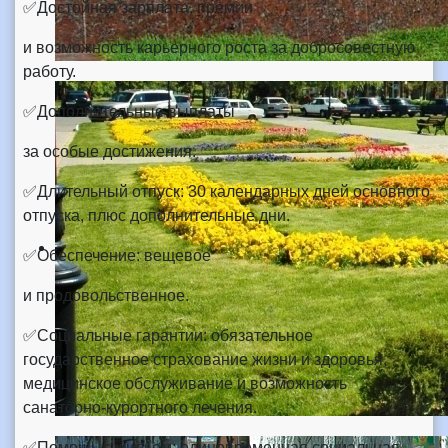
✅Достойная зарплата, премии
и возможность карьерного роста за добросовестную
работу.
✅Дополнительные выплаты
за особые достижения.
✅Длительный отпуск: 30 календарных дней основного
отпуска, плюс дополнительные дни.
✅Обеспечение: вещевое
и продовольственное.
✅Социальные гарантии: обязательное
государственное страхование жизни и здоровья,
медицинское обслуживание и возможность
санаторно-курортного лечения.
✅Помощь с жильем: единовременная социальная