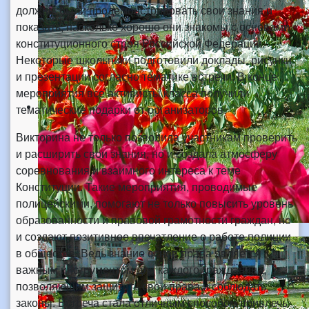
должны были продемонстрировать свои знания и
показать, насколько хорошо они знакомы с основами
конституционного строя Российской Федерации.
Некоторые школьники подготовили доклады, рисунки
и презентации согласно тематике встречи. В конце
мероприятия все активисты класса получили
тематические подарки от организаторов.
Викторина не только позволила участникам проверить
и расширить свои знания, но и создала атмосферу
соревнования и взаимного интереса к теме
Конституции. Такие мероприятия, проводимые
полицейскими, помогают не только повысить уровень
образованности и правовой грамотности граждан, но
и создают позитивное впечатление о работе полиции
в обществе. Ведь знание основ права является
важным инструментом для каждого гражданина,
позволяющим защитить свои права и соблюдать
законы. Встреча стала отличным способом привлечь