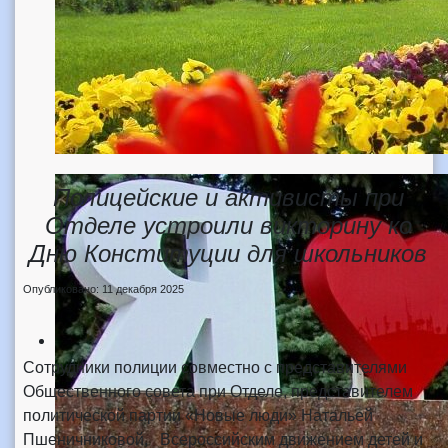
Полицейские и активисты при
Отделе устроили викторину ко
Дню Конституции для школьников
Опубликовано: 11 декабря 2025
Сотрудники полиции совместно с представителями
Общественного совета при Отделе, представителем
политической партии «Новые люди» Натальей
Пшеничниковой, Всероссийским движением детей и