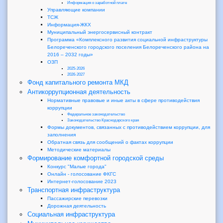
Информация о заработной плате
Управляющие компании
ТСЖ
Информация-ЖКХ
Муниципальный энергосервисный контракт
Программа «Комплексного развития социальной инфраструктуры
Белореченского городского поселения Белореченского района на
2016 – 2032 годы»
ОЗП
2025-2026
2026-2027
Фонд капитального ремонта МКД
Антикоррупционная деятельность
Нормативные правовые и иные акты в сфере противодействия
коррупции
Федеральное законодательство
Законодательство Краснодарского края
Формы документов, связанных с противодействием коррупции, для
заполнения
Обратная связь для сообщений о фактах коррупции
Методические материалы
Формирование комфортной городской среды
Конкурс "Малые города"
Онлайн - голосование ФКГС
Интернет-голосование 2023
Транспортная инфраструктура
Пассажирские перевозки
Дорожная деятельность
Социальная инфраструктура