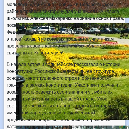
молодёжи «Движение Первых» в Белореченском
районе провели викторину для учащихся 8-А класса
школы им. Алексея Макаренко на знание основ права,
посвященную Дню Конституции Российской
Федерации. Мероприятие состояло из нескольких
этапов, каждый из которых предлагал участникам
проверить свои знания в различных областях,
связанных с Конституцией.
В начале встречи полицейские рассказали о истории
Конституции Российской Федерации, ее структуре,
основах конституционного строя и обязанностях
граждан в рамках Конституции. Участники получили
возможность освежить свои знания и углубить их
важность и актуальность в нашей стране. Урок
состоял из нескольких этапов, каждый из которых
имел свой определенный этап. Ученикам
предлагались вопросы, связанные с терминами,
датами и историей создания Конституции. Они