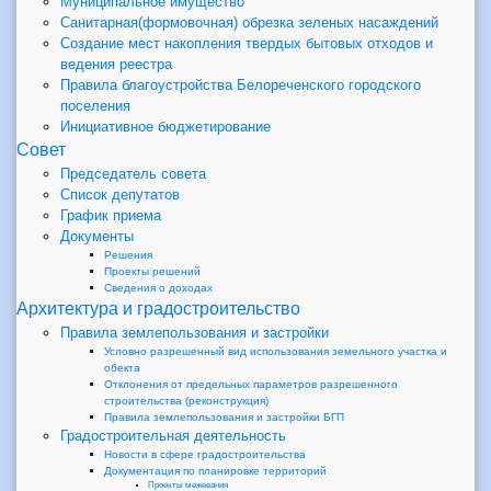
Муниципальное имущество
Санитарная(формовочная) обрезка зеленых насаждений
Создание мест накопления твердых бытовых отходов и
ведения реестра
Правила благоустройства Белореченского городского
поселения
Инициативное бюджетирование
Совет
Председатель совета
Список депутатов
График приема
Документы
Решения
Проекты решений
Сведения о доходах
Архитектура и градостроительство
Правила землепользования и застройки
Условно разрешенный вид использования земельного участка и
обекта
Отклонения от предельных параметров разрешенного
строительства (реконструкция)
Правила землепользования и застройки БГП
Градостроительная деятельность
Новости в сфере градостроительства
Документация по планировке территорий
Проекты межевания