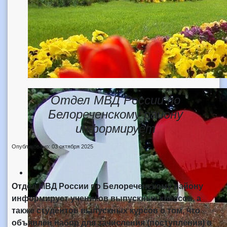
Отдел МВД России по
Белореченскому району
информирует
Опубликовано: 03 октября 2025
Отдел МВД России по Белореченскому району
информирует учеников выпускных классов, а
также студентов выпускных курсов о том, что
объявлен набор для зачисления (поступления) в