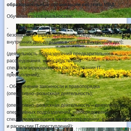
образовательные организации системы МВД:
Обучение по специальностям:
- Правовое обеспечение национальной
безопасности (предварительное следствие в органах
внутренних дел; дознание в органах внутренних дел);
(деятельность подразделений предварительного
расследования, непосредственно
специализирующихся на расследовании IT
преступлений);
- Обеспечение законности и правопорядка
(оперативно–розыскная деятельность);
(оперативно–розыскная деятельность – деятельность
оперативных подразделений, непосредственно
специализирующихся на предотвращении, выявлении
и раскрытии IT-преступлений);