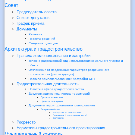
Совет
Председатель совета
Список депутатов
График приема
Документы
Решения
Проекты решений
Сведения о доходах
Архитектура и градостроительство
Правила землепользования и застройки
Условно разрешенный вид использования земельного участка и
обекта
Отклонения от предельных параметров разрешенного
строительства (реконструкция)
Правила землепользования и застройки БГП
Градостроительная деятельность
Новости в сфере градостроительства
Документация по планировке территорий
Проекты межевания
Проекты планировки
Документы территориального планирования
Генеральный план
Материалы по обоснованию
Положения (утверждаемая часть)
Документы
Росреестр
Нормативы градостроительного проектирования
Муниципальный контроль