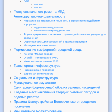
ОЗП
2025-2026
2026-2027
Фонд капитального ремонта МКД
Антикоррупционная деятельность
Нормативные правовые и иные акты в сфере противодействия
коррупции
Федеральное законодательство
Законодательство Краснодарского края
Формы документов, связанных с противодействием коррупции, для
заполнения
Обратная связь для сообщений о фактах коррупции
Методические материалы
Формирование комфортной городской среды
Конкурс "Малые города"
Онлайн - голосование ФКГС
Интернет-голосование 2023
Транспортная инфраструктура
Пассажирские перевозки
Дорожная деятельность
Социальная инфраструктура
Муниципальное имущество
Санитарная(формовочная) обрезка зеленых насаждений
Создание мест накопления твердых бытовых отходов и
ведения реестра
Правила благоустройства Белореченского городского
поселения
Инициативное бюджетирование