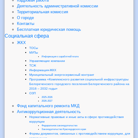
Кадровая работа
Деятельность административной комиссии
Территориальная комиссия
О городе
Контакты
Бесплатная юридическая помощь
Социальная сфера
ЖКХ
ТОСы
МУПы
Информация о заработной плате
Управляющие компании
ТСЖ
Информация-ЖКХ
Муниципальный энергосервисный контракт
Программа «Комплексного развития социальной инфраструктуры
Белореченского городского поселения Белореченского района на
2016 – 2032 годы»
ОЗП
2025-2026
2026-2027
Фонд капитального ремонта МКД
Антикоррупционная деятельность
Нормативные правовые и иные акты в сфере противодействия
коррупции
Федеральное законодательство
Законодательство Краснодарского края
Формы документов, связанных с противодействием коррупции, для