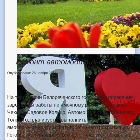
Ремонт автомобильных дорог
Опубликовано: 26 ноября 2018
На территории Белореченского городского поселения
завершены работы по ямочному ремонту по улице
Чехова, Садовое Кольцо, Автомобилистов, Шабанова,
Толстого, планируется выполнить работы по
ямочному ремонту асфальтобетонного покрытия ул.
Гоголя, ул. Луначарского, ул. Ленина, ул. Победы, ул.