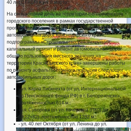
40 лет ВЛКСМ и ул. 8 марта.
На сегодняшний день на территории Белореченского
городского поселения в рамках государственной
программы Краснодарского края «Развития сети
автомобильных дорог Краснодарского края»,
подпрограммы «Строительство, реконструкция,
капитальный ремонт и ремонт автомобильных дорог
общего пользования местного значения на
территории Краснодарского края» завершены работы
по ремонту асфальтобетонного покрытия следующих
автомобильных дорог:
- ул. Карла Либкнехта (от ул. Интернациональной
до Пенсионного фонда РФ) в г. Белореченске»,
протяженностью 614 м.;
- ул. Суворова (от ул. Кочергина (ПК0) до
ПК12+82), протяженностью 1282 м.;
- ул. 40 лет Октября (от ул. Ленина до ул.
Интернациональной), протяженностью 296 м.;