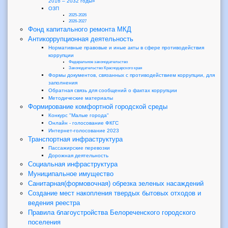
2016 – 2032 годы»
ОЗП
2025-2026
2026-2027
Фонд капитального ремонта МКД
Антикоррупционная деятельность
Нормативные правовые и иные акты в сфере противодействия
коррупции
Федеральное законодательство
Законодательство Краснодарского края
Формы документов, связанных с противодействием коррупции, для
заполнения
Обратная связь для сообщений о фактах коррупции
Методические материалы
Формирование комфортной городской среды
Конкурс "Малые города"
Онлайн - голосование ФКГС
Интернет-голосование 2023
Транспортная инфраструктура
Пассажирские перевозки
Дорожная деятельность
Социальная инфраструктура
Муниципальное имущество
Санитарная(формовочная) обрезка зеленых насаждений
Создание мест накопления твердых бытовых отходов и
ведения реестра
Правила благоустройства Белореченского городского
поселения