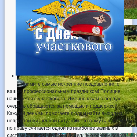
Примите самые искренние поздравления с
вашим профессиональным праздником! Полиция
начинается с участкового. Именно к вам в первую
очередь обращаются за помощью и поддержкой.
Каждый день вы помогаете людям найти выход из
непростой жизненной ситуации. Поэтому ваша служба
по праву считается одной из наиболее важных в
системе органов внутренних дел, чью основу всегда