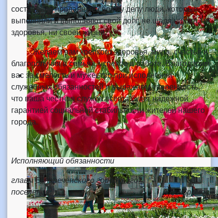
составляли преданные своему делу люди, которые
выполняли и выполняют свой долг, не щадя ни сил, ни
здоровья, ни своей жизни.
Желаем вам крепкого здоровья, мира, счастья и
благополучия в семьях, успехов в работе. Благодарим
вас за смелость и мужество при исполнении
служебных обязанностей и выражаем уверенность,
что ваша честная служба всегда будет надежной
гарантией социальной стабильности жителей нашего
города.
Исполняющий обязанности
главы Белореченского городского
поселения А.В.Абрамов