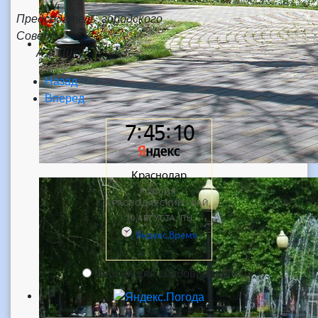
Председатель городского
Совета
А.А.Цику
Назад
Вперед
Версия для слабовидящих