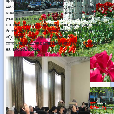
предназначенных для предоставления в
собственность бесплатно гражданам, имеющим статус
многодетные. В этом году в перечень вошли 42
участка. Все они поставлены на кадастровый учет и
готовы для передачи гражданам, имеющим трех и
более детей. Массив расположен на территории мкр
«Солнечный», площадь каждого участка от 6 до 8
соток. Процедура распределения запланирована на
начало 2025 года.