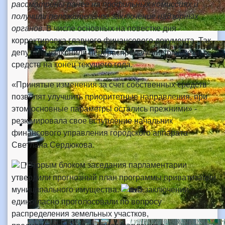
рассмотрены ранее на профильных комиссиях и
получили положительное заключение надзорных
органов
. В числе основных на повестке дня -
корректировка главного финансового документа. Так
депутаты узаконили перераспределение бюджетных
средств на конец текущего года.
«Принятые изменения за счет собственных средств
позволят улучшить приоритетные направления, при
этом основные параметры остались прежними» -
резюмировала свое вступление начальник
финансового управления городского аппарата
Светлана Сердюкова.
Вторым блоком заседания парламентарии
утвердили прогнозный план программы приватизации
муниципального имущества.
В заключении
единогласно проголосовали по вопросу
распределения земельных участков,