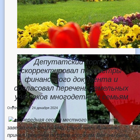
Депутатский корпус
скорректировал параметры
финансового документа и
согласовал перечень земельных
участков многодетным семьям
Опубликовано: 24 декабря 2024
Очередная сессия местного парламента
завершила свою работу. Народные избранники
приняли решения по трем вопросам. Все они были