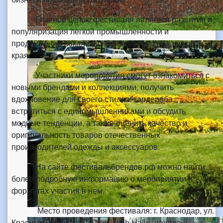
Главной целью фестиваля является развитие и
популяризация легкой промышленности и
продвижение локальных брендов Краснодарского
края.
Участники мероприятия смогут ознакомиться с
новыми брендами и коллекциями, получить
вдохновение для своего стиля и гардероба,
встретиться с единомышленниками и обсудить
модные тенденции, а также оценить качество и
оригинальность товаров отечественных
производителей одежды и аксессуаров.
На сайте фестивальбрендов.рф можно найти
более подробную информацию о мероприятии и
форматах участия в нем.
Место проведения фестиваля: г. Краснодар, ул.
Красных Партизан, 181, «Galich Hall», начало