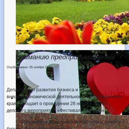
Вниманию предпринимателей!
Опубликовано: 05 ноября 2024
Департамент развития бизнеса и
внешнеэкономической деятельности Краснодарского
края сообщает о проведении 28 ноября 2024 г.
делового мероприятия «Фестиваль брендов».
Организатор мероприятия УНО «Фонд развития
бизнеса Краснодарского края».