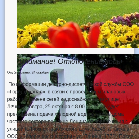
Внимание! Отключение воды
Опубликовано: 24 октября 2024
По информации дежурно-диспетчерской службы ООО
«Горводоканал», в связи с проведением плановых
работ по замене сетей водоснабжения по улице
Ленина, завтра, 25 октября с 8.00 до 17.00 будет
прекращена подача холодной воды в жилые дома
частного сектора по улице Ленина от пересечения с
улицей К.Либкнехта до жилого дома №245, а также в
ООО «Белореченские торты» ул. Ленина, 177/1. После