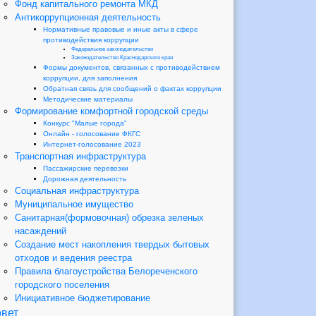
Фонд капитального ремонта МКД
Антикоррупционная деятельность
Нормативные правовые и иные акты в сфере
противодействия коррупции
Федеральное законодательство
Законодательство Краснодарского края
Формы документов, связанных с противодействием
коррупции, для заполнения
Обратная связь для сообщений о фактах коррупции
Методические материалы
Формирование комфортной городской среды
Конкурс "Малые города"
Онлайн - голосование ФКГС
Интернет-голосование 2023
Транспортная инфраструктура
Пассажирские перевозки
Дорожная деятельность
Социальная инфраструктура
Муниципальное имущество
Санитарная(формовочная) обрезка зеленых
насаждений
Создание мест накопления твердых бытовых
отходов и ведения реестра
Правила благоустройства Белореченского
городского поселения
Инициативное бюджетирование
вет