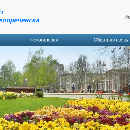
т
Ис
елореченска
Фотогалерея
Обратная связь