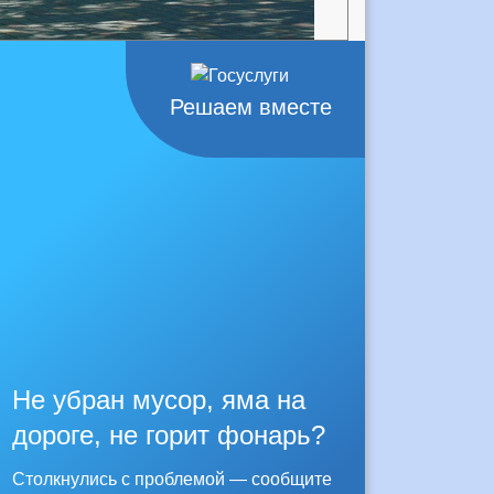
Решаем вместе
Не убран мусор, яма на
дороге, не горит фонарь?
Столкнулись с проблемой — сообщите