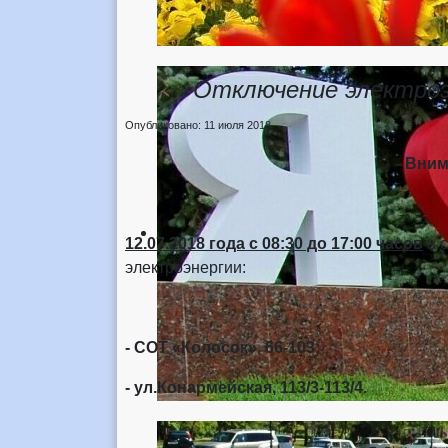
Отключение электроэн
Опубликовано: 11 июля 2018
Вним
12.07.2018 года
с 08:30 до 17:00 часов
в с
электроэнергии:
- СОТ «Колосок», 66-103;
- ул.Конармейская, 113/3-113/4.