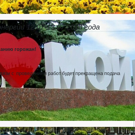
ергии 12.07-13.07.2018 года
анию горожан!
вязи с проведением работ будет прекращена подача