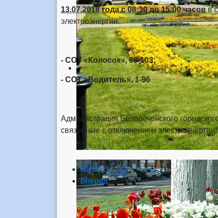
13.07.2018 года
с 08:30 до 15:00 часов
в с
электроэнергии:
- СОТ «Колосок», 66-103;
- СОТ «Водитель», 1-96
Администрация Белореченского городского
связанные с отключением электроэнергии!
Назад
Вперед