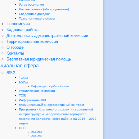
Устав поселения
Постановления (обнародование)
Сведения о доходах
Технологические схемы
Полномочия
Кадровая работа
Деятельность административной комиссии
Территориальная комиссия
О городе
Контакты
Бесплатная юридическая помощь
циальная сфера
ЖКХ
ТОСы
МУПы
Информация о заработной плате
Управляющие компании
ТСЖ
Информация-ЖКХ
Муниципальный энергосервисный контракт
Программа «Комплексного развития социальной
инфраструктуры Белореченского городского
поселения Белореченского района на 2016 – 2032
годы»
ОЗП
2025-2026
2026-2027