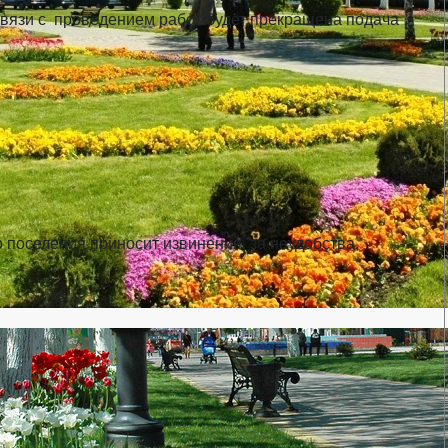
вязи с проведением работ будет прекращена подача
 поселения приносит извинения, за неудобства,