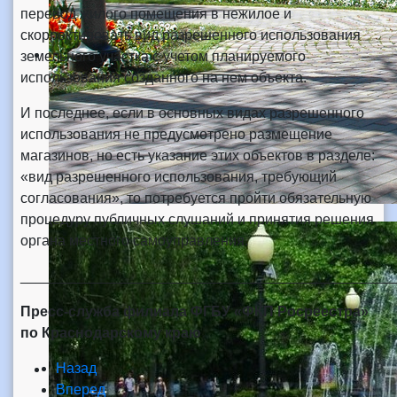
перевод жилого помещения в нежилое и
скорректировать вид разрешенного использования
земельного участка с учетом планируемого
использования созданного на нем объекта.
И последнее, если в основных видах разрешенного
использования не предусмотрено размещение
магазинов, но есть указание этих объектов в разделе:
«вид разрешенного использования, требующий
согласования», то потребуется пройти обязательную
процедуру публичных слушаний и принятия решения
органа местного самоуправления.
_______________________________________________
Пресс-служба филиала ФГБУ «ФКП Росреестра»
по Краснодарскому краю
Назад
Вперед