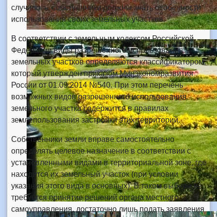
случилось, собственники должны знать особенности
использования своих земельных участков.
В соответствии с земельным кодексом Российской
Федерации виды разрешенного использования
земельных участков определяются классификатором,
который утвержден приказом Минэкономразвития
России от 01.09.2014 №540. При этом перечень
возможных видов разрешенного использования
земельного участка содержится в правилах
землепользования застройки этих территорий.
Собственники земли вправе самостоятельно
определять целевое назначение в соответствии с
установленными видами в территориальной зоне, где
находится их земельный участок (при условии
указания этого вида в основных). В таком выборе не
требуется принятие решений органа местного
самоуправления, достаточно лишь подать заявления