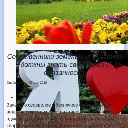
Собственники земельных участков
должны знать свои права и
обязанности
Опубликовано: 07 мая 2018
Зачастую своеволие и беспечное отношение при
ведении личного хозяйства становится причиной
административного преследования и гражданских
споров граждан и органов власти. Чтобы этого не