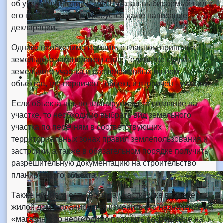
об учете изменений в МФЦ, указав выбираемый вид и
его код, при этом не требуется даже написание
декларации.
Однако необходимо помнить о главном принципе
земельного законодательства – единстве судьбы
земельного участка и расположенных на нем
объектов, где первичен - объект, и вторичен - участок.
Если объекта нет, но планируется его создание на
участке, то необходимо выбрать вид земельного
участка по перечням в соответствующих
территориальных зонах правил землепользования и
застройки, а также в обязательном порядке получить
разрешительную документацию на строительство
планируемого объекта.
Также нужно учесть, если на участке уже возведен
жилой дом и планируется изменить его назначение на
«магазин», то необходимо получить разрешение на