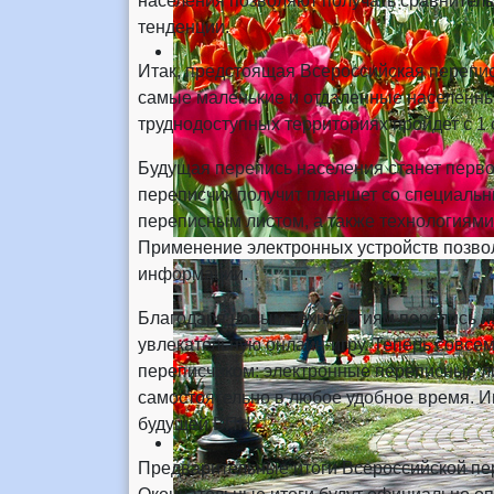
населения позволяют получать сравнител
тенденции.
Итак, предстоящая Всероссийская перепис
самые маленькие и отдаленные населенные
труднодоступных территориях пройдет с 1 
Будущая перепись населения станет перв
переписчик получит планшет со специаль
переписным листом, а также технологиям
Применение электронных устройств позвол
информации.
Благодаря новым технологиям перепись из
увлекательную онлайн-игру. Теперь совсем
переписчиком: электронные переписные ли
самостоятельно в любое удобное время. 
будущей ВПН.
Предварительные итоги Всероссийской пер