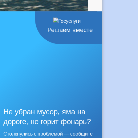
Решаем вместе
Не убран мусор, яма на
дороге, не горит фонарь?
Столкнулись с проблемой — сообщите