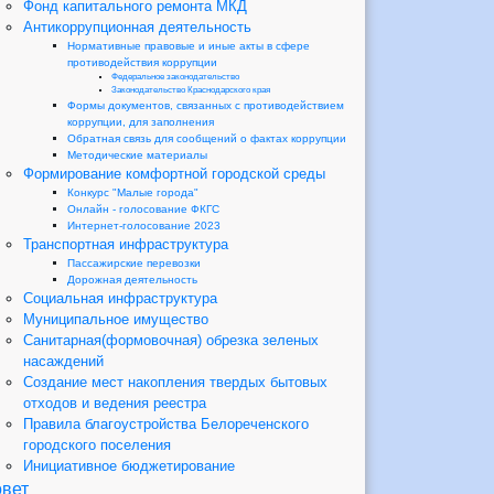
Фонд капитального ремонта МКД
Антикоррупционная деятельность
Нормативные правовые и иные акты в сфере
противодействия коррупции
Федеральное законодательство
Законодательство Краснодарского края
Формы документов, связанных с противодействием
коррупции, для заполнения
Обратная связь для сообщений о фактах коррупции
Методические материалы
Формирование комфортной городской среды
Конкурс "Малые города"
Онлайн - голосование ФКГС
Интернет-голосование 2023
Транспортная инфраструктура
Пассажирские перевозки
Дорожная деятельность
Социальная инфраструктура
Муниципальное имущество
Санитарная(формовочная) обрезка зеленых
насаждений
Создание мест накопления твердых бытовых
отходов и ведения реестра
Правила благоустройства Белореченского
городского поселения
Инициативное бюджетирование
вет