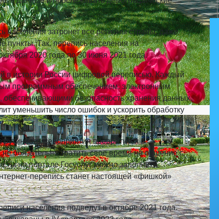
ьные данные и прослеживать демографические
ь населения затронет все регионы страны, даже
 пункты. Так, перепись населения на
октября 2020 года по 30 июня 2021 года.
ой в истории России цифровой переписью. Каждый
ным программным обеспечением: электронным
и, обеспечивающими безопасность хранения данных.
ит уменьшить число ошибок и ускорить обработку
 рутинного мероприятия превратится в
 не обязательно тратить свое время на общение с
сты на портале Госуслуг можно заполнить
Интернет-перепись станет настоящей «фишкой»
еписи населения подведут в октябре 2021 года.