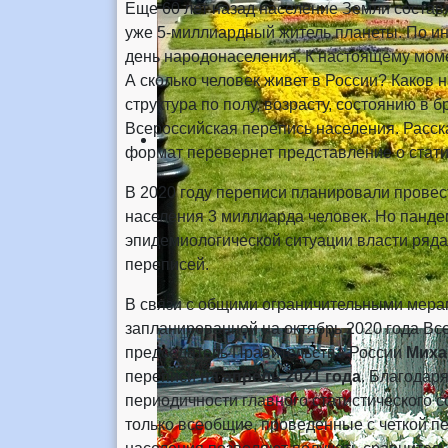
Еще 60 лет назад население Земли составл
уже 5-миллиардный житель планеты. По и
день народонаселения. К настоящему моме
А сколько человек живет в России? Каков 
структура по полу, возрасту, состоянию в 
Всероссийская перепись населения. Расска
формат перевернет представление о стати
В 2020 году переписи планировали провес
населения 3 миллиарда человек. Но панде
эпидемиологической ситуации власти ряда
переписей.
В связи с общими ограничительными мера
запланированной на октябрь 2020 года Все
председатель Правительства России
Миха
переписи
на апрель 2021 года
. Благодар
периодичности главного статистического с
только всеобщие, проведенные с четкой п