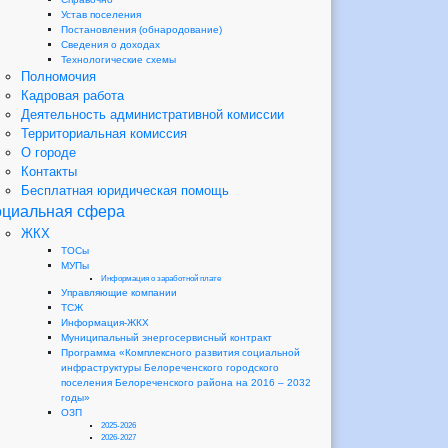
Устав поселения
Постановления (обнародование)
Сведения о доходах
Технологические схемы
Полномочия
Кадровая работа
Деятельность административной комиссии
Территориальная комиссия
О городе
Контакты
Бесплатная юридическая помощь
циальная сфера
ЖКХ
ТОСы
МУПы
Информация о заработной плате
Управляющие компании
ТСЖ
Информация-ЖКХ
Муниципальный энергосервисный контракт
Программа «Комплексного развития социальной
инфраструктуры Белореченского городского
поселения Белореченского района на 2016 – 2032
годы»
ОЗП
2025-2026
2026-2027