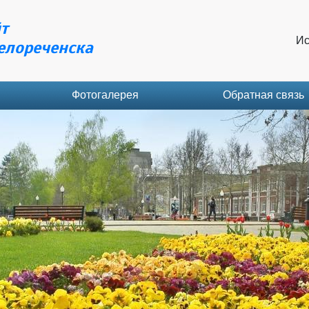
т
Ис
елореченска
Фотогалерея
Обратная связь