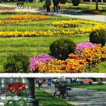
яло 3 млрд человек. А 11 июля 1987 года родился
нициативе ООН в этот день отмечается Всемирный
нту население планеты достигло 7,8 млрд человек.
национальный состав населения страны, его
браке? Ответы на эти и другие вопросы даст
зываем, когда она пройдет, почему ее новый
стике и какие «фишки» заинтересуют россиян.
ти 50 государств мира общей численностью
мия смешала планы статистиков. Из-за
 стран объявили об изменении сроков проведения
ми Росстат предложил перенести сроки ранее
российской переписи населения. 27 июня этого года
ил Мишустин
подписал постановление о переносе
я переносу переписи на полгода помехи в
обытия десятилетия будут сведены к минимуму. Ведь
ериодичностью и по единой методологии переписи