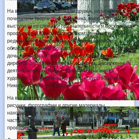
На выставке присутствовали друзья, соратники и
почитатели творчества художника, многие из них
выступили со словами признательности и восхищения
профессиональным мастерством, тонким вкусом и
редкими человеческими качествами, которыми
обладал Владимир Владимирович: Татьяна Уварова,
дочь художника Алексея Ивановича Ботвина,
директор детской музыкальной школы, Заслуженный
деятель искусств Кубани Евгения Герасимова,
художник, Заслуженный деятель искусств Кубани
Николай Кармазин и другие.
На выставке представлены картины, иллюстрации,
рисунки, фотографии и другие материалы,
находящиеся в частных коллекциях и предоставлены
частными лицами музею только на месяц для
проведения выставки.