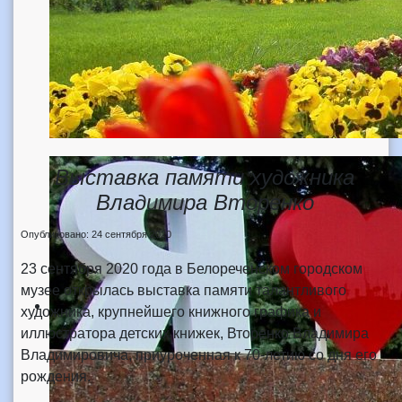
Выставка памяти художника
Владимира Вторенко
Опубликовано: 24 сентября 2020
23 сентября 2020 года в Белореченском городском
музее открылась выставка памяти талантливого
художника, крупнейшего книжного графика и
иллюстратора детских книжек, Вторенко Владимира
Владимировича, приуроченная к 70-летию со дня его
рождения.