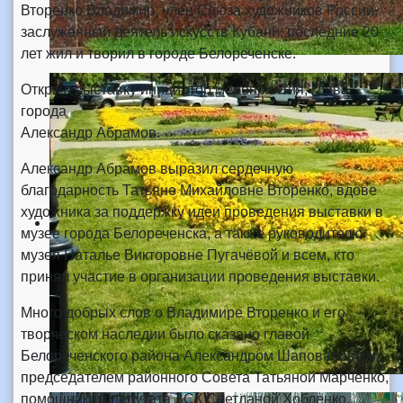
Вторенко Владимир, член Союза художников России,
заслуженный деятель искусств Кубани, последние 20
лет жил и творил в городе Белореченске.
Открыл выставку инициатор мероприятия, глава
города
Александр Абрамов.
Александр Абрамов выразил сердечную
благодарность Татьяне Михайловне Вторенко, вдове
художника за поддержку идеи проведения выставки в
музее города Белореченска, а также руководителю
музея Наталье Викторовне Пугачёвой и всем, кто
принял участие в организации проведения выставки.
Много добрых слов о Владимире Вторенко и его
творческом наследии было сказано главой
Белореченского района Александром Шаповаловым,
председателем районного Совета Татьяной Марченко,
помощником депутата ЗСК Светланой Хобленко.