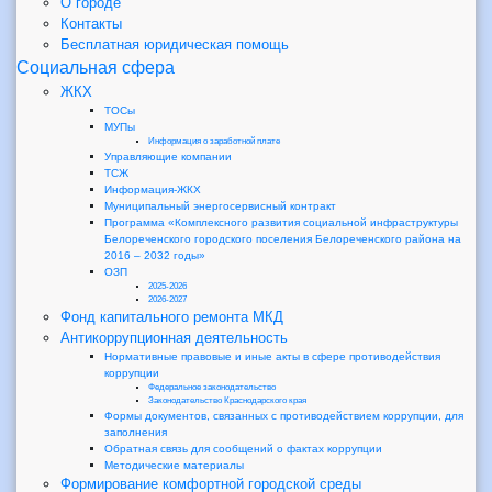
О городе
Контакты
Бесплатная юридическая помощь
Социальная сфера
ЖКХ
ТОСы
МУПы
Информация о заработной плате
Управляющие компании
ТСЖ
Информация-ЖКХ
Муниципальный энергосервисный контракт
Программа «Комплексного развития социальной инфраструктуры
Белореченского городского поселения Белореченского района на
2016 – 2032 годы»
ОЗП
2025-2026
2026-2027
Фонд капитального ремонта МКД
Антикоррупционная деятельность
Нормативные правовые и иные акты в сфере противодействия
коррупции
Федеральное законодательство
Законодательство Краснодарского края
Формы документов, связанных с противодействием коррупции, для
заполнения
Обратная связь для сообщений о фактах коррупции
Методические материалы
Формирование комфортной городской среды