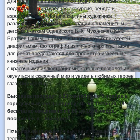
Для посетителей выставки сотрудниками музея
подготовлена интересная экскурсия, ребята и
взрослые смогут увидеть картины художника
различной тематики и иллюстрации к знаменитым
детским сказкам Одоевского В.Ф., Чуковского К.И.,
Братьев Гримм, Гофмана и многих других писателей,
диафильмам, фотографии из личного архива. Также
для ребят предлагаются для просмотра известные
книжные издания
с красочными иллюстрациями, которые позволят им
окунуться в сказочный мир и увидеть любимых героев
глазами художника.
Выставка проходит с 23 сентября по 5 ноября в
городском музее по адресу: 40 лет Октября, 18
бесплатно ежедневно с 8.00 до 16.00 часов,
воскресенье – выходной.
По вопросам посещения выставки обращаться по
телефону 8(86155)26193.