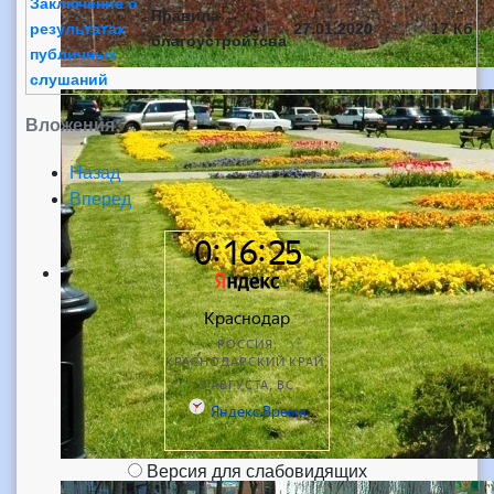
Заключение о
Правила
результатах
27.01.2020
17 Кб
благоустройтсва
публичных
слушаний
Вложения:
Назад
Вперед
Версия для слабовидящих