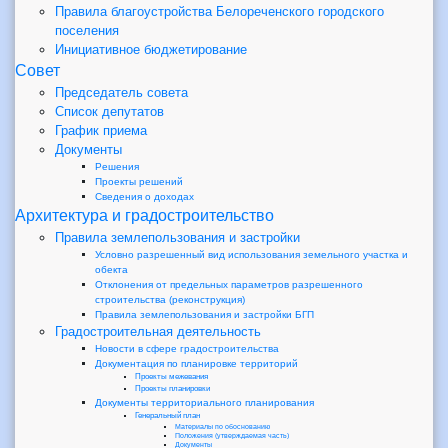
Правила благоустройства Белореченского городского
поселения
Инициативное бюджетирование
Совет
Председатель совета
Список депутатов
График приема
Документы
Решения
Проекты решений
Сведения о доходах
Архитектура и градостроительство
Правила землепользования и застройки
Условно разрешенный вид использования земельного участка и
обекта
Отклонения от предельных параметров разрешенного
строительства (реконструкция)
Правила землепользования и застройки БГП
Градостроительная деятельность
Новости в сфере градостроительства
Документация по планировке территорий
Проекты межевания
Проекты планировки
Документы территориального планирования
Генеральный план
Материалы по обоснованию
Положения (утверждаемая часть)
Документы