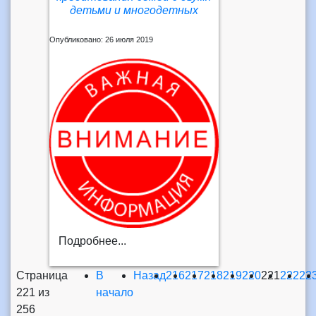
детьми и многодетных
Опубликовано: 26 июля 2019
Подробнее...
Страница
В
Назад
216
217
218
219
220
221
222
22
221 из
начало
256