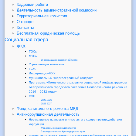
Кадровая работа
Деятельность административной комиссии
Территориальная комиссия
О городе
Контакты
Бесплатная юридическая помощь
Социальная сфера
ЖКХ
ТОСы
МУПы
Информация о заработной плате
Управляющие компании
ТСЖ
Информация-ЖКХ
Муниципальный энергосервисный контракт
Программа «Комплексного развития социальной инфраструктуры
Белореченского городского поселения Белореченского района на
2016 – 2032 годы»
ОЗП
2025-2026
2026-2027
Фонд капитального ремонта МКД
Антикоррупционная деятельность
Нормативные правовые и иные акты в сфере противодействия
коррупции
Федеральное законодательство
Законодательство Краснодарского края
Формы документов, связанных с противодействием коррупции, для